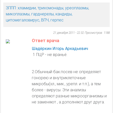
ЗППП: хламидии, трихомонады, уреоплазмы,
микоплазмы, гарднерелы, кандиды,
цитомегаловирус, ВПЧ, герпес
21 декабря 2011 - 22:32
Просмотров: 1188
Ответ врача
Шадёркин Игорь Аркадьевич
1 ПЦР - не враньё.
2.Обычный бак.посев не определяет
гонорею и внутриклеточные
микробы(хл., мик., урепл. и т.п.), а тем
более - вирусы. Эти анализы
определяют разные микроорганизмы и
не заменяют , а дополняют друг друга.