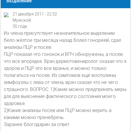
Выдиление
21 декабря 2011 - 22:32
Мужской
35 года
Из члена присутствует незначительное выделении
бело-жёлтое три месяца назад болел гонореей, сдал
анализы ПЦР и посев.
ПЦР показал что гонокок и ВПЧ обноружены, а посев
что все впорядке. Врач дермотовениролог сказал что я
здоров и ПЦР это все вранье, и можно только
полагаться на посев. Из симтомов ещё восполины
лимфоузлы с лева от члена, врач сказал что не чего
страшного. ВОПРОС: 1)Какие можно предпринять меры
для для выяснение фактического состояния моего
здаровья.
2)Какие анализы посев или ПЦР можно верить а
какими можно пренебречь.
Заранее блогодарин за ответ.