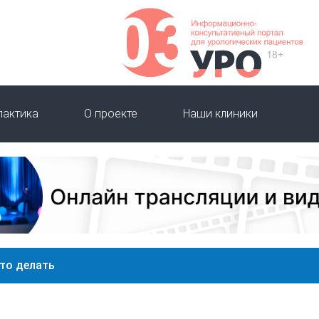
лактика
О проекте
Наши клиники
то делать