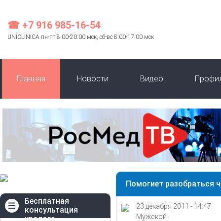
☎ +7 916 985-16-54
UNICLINICA пн-пт 8:00-20:00 мск, сб-вс 8:00-17:00 мск
Главная
Новости
Видео
Профи
Помогиет разобраться ч
Бесплатная
23 декабря 2011 - 14:47
консультация
Мужской
уролога