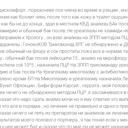
искомфорт , поркасневе пол члена во време и рэкции , ин
ия как боолит член, после того как хожу в туалет ошуше
, как бы не до конца , здал в местном КВД анализы БАк пос
ламидию и обычный бак посев ,Не уреаплазы не хламиди не
Направили к Урологу , он взял анализы на ЗППП методом П
арданелы , ГонокоКОВ Трихомонад ВПГ не обнаружено и Д
ев обычный на флору и сок простаты тожэ все в нормае та
 , обычный бак посев лейкоцити 15 , анализ на мкрофлору
scheria coli 10^5 , назначила ПЦР На ЗППП трихоманаду ур
ию и Бак посев На Уреаплазму микоплазму с антибиотико
влено кроме БП На Микоплазму и уреаплазму назначила Ле
Фунит Офлокцин , Бифи-форм Карсил , серрата , мой полово
нее нечего не обнаружено методом ПЦР ,я засомнивался в
казал что надо сдать анализ мочи но я ему ответил что вып
л что все в порядке , но лечение не правильно и одного пр
азал нечего не пить из препаратов ни анализов не лечени
ультатов моего полового портнера , я так понял если у ме
 у нее может быт и сказал что по мне он не может назначи