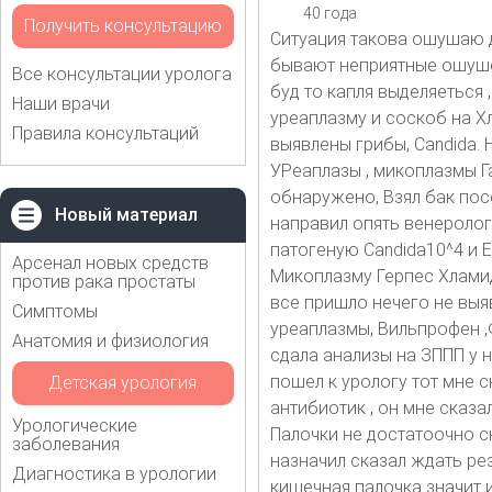
40 года
Получить консультацию
Ситуация такова ошушаю д
бывают неприятные ошушен
Все консультации уролога
буд то капля выделяеться 
Наши врачи
уреаплазму и соскоб на Х
Правила консультаций
выявлены грибы, Candida. 
УРеаплазы , микоплазмы Г
обнаружено, Взял бак пос
Новый материал
направил опять венерологу
патогеную Candida10^4 и E
Арсенал новых средств
Микоплазму Герпес Хламид
против рака простаты
все пришло нечего не выя
Симптомы
уреаплазмы, Вильпрофен ,
Анатомия и физиология
сдала анализы на ЗППП у 
пошел к урологу тот мне с
Детская урология
антибиотик , он мне сказа
Урологические
Палочки не достатоочно ск
заболевания
назначил сказал ждать рез
Диагностика в урологии
кишечная палочка значит и