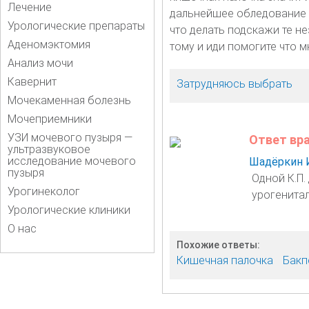
Лечение
дальнейшее обледование и
Урологические препараты
что делать подскажи те не
Аденомэктомия
тому и иди помогите что м
Анализ мочи
Кавернит
Затрудняюсь выбрать
Мочекаменная болезнь
Мочеприемники
УЗИ мочевого пузыря —
Ответ вр
ультразвуковое
исследование мочевого
Шадёркин 
пузыря
Одной К.П.
Урогинеколог
урогенитал
Урологические клиники
О нас
Похожие ответы:
Кишечная палочка
Бакп