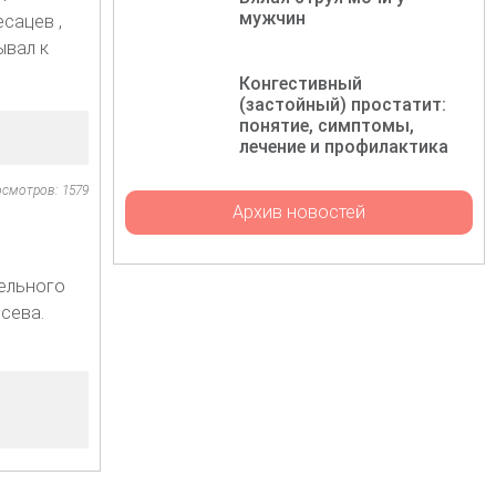
мужчин
сацев ,
ывал к
Конгестивный
(застойный) простатит:
понятие, симптомы,
лечение и профилактика
осмотров: 1579
Архив новостей
тельного
сева.