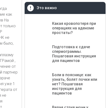
Это важно
огда
ние как
ев На
Какая кровопотеря при
т только
операциях на аденоме
ЦР
простаты?
НК не
м было,
Подготовка к сдаче
спермограммы.
еаплазму
Пошаговая инструкция
ГРамой ,
для пациентов
чение от
й партнер
Боли в пояснице: как
 враче
узнать, болят почки или
ил уже 1
нет? Пошаговая
инструкция для
еперата от
пациентов
я не
ня
т
Вялая струя мочи у