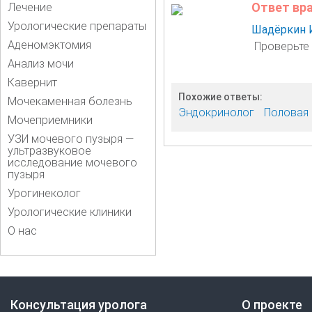
Ответ вр
Лечение
Урологические препараты
Шадёркин 
Аденомэктомия
Проверьте 
Анализ мочи
Кавернит
Похожие ответы:
Мочекаменная болезнь
Эндокринолог
Половая 
Мочеприемники
УЗИ мочевого пузыря —
ультразвуковое
исследование мочевого
пузыря
Урогинеколог
Урологические клиники
О нас
Консультация уролога
О проекте