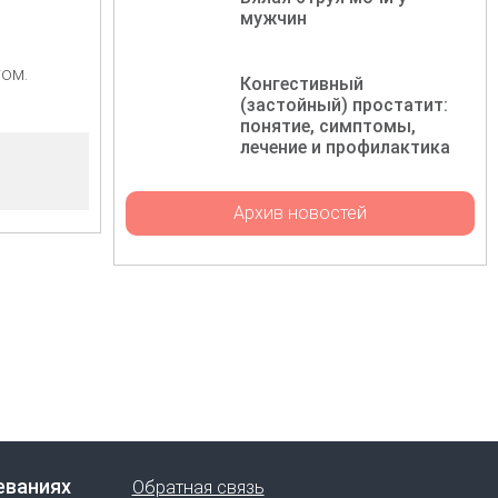
мужчин
ом.
Конгестивный
(застойный) простатит:
понятие, симптомы,
лечение и профилактика
Архив новостей
еваниях
Обратная связь