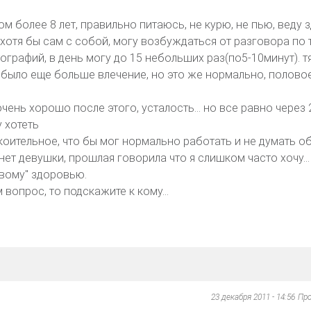
м более 8 лет, правильно питаюсь, не курю, не пью, веду
 хотя бы сам с собой, могу возбуждаться от разговора по 
ографий, в день могу до 15 небольших раз(по5-10минут). 
т было еще больше влечение, но это же нормально, полово
очень хорошо после этого, усталость... но все равно через 
у хотеть
коительное, что бы мог нормально работать и не думать о
нет девушки, прошлая говорила что я слишком часто хочу...
вому" здоровью.
м вопрос, то подскажите к кому...
23 декабря 2011 - 14:56
Пр