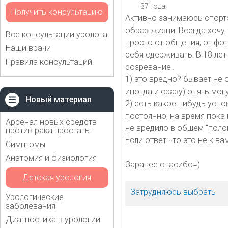
37 года
Получить консультацию
Активно занимаюсь спорто
образ жизни! Всегда хочу,
Все консультации уролога
просто от общения, от фот
Наши врачи
себя сдерживать. В 18 ле
Правила консультаций
созревание...
1) это вредно? бывает не 
иногда и сразу) опять мог
Новый материал
2) есть какое нибудь успо
постоянно, на время пока 
Арсенал новых средств
не вредило в общем "поло
против рака простаты
Если ответ что это не к ва
Симптомы
Анатомия и физиология
Заранее спасибо=)
Детская урология
Затрудняюсь выбрать
Урологические
заболевания
Диагностика в урологии