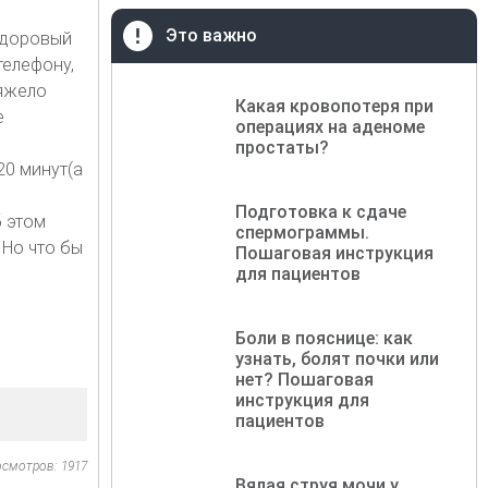
Это важно
 здоровый
телефону,
тяжело
Какая кровопотеря при
е
операциях на аденоме
простаты?
20 минут(а
Подготовка к сдаче
б этом
спермограммы.
 Но что бы
Пошаговая инструкция
для пациентов
Боли в пояснице: как
узнать, болят почки или
нет? Пошаговая
инструкция для
пациентов
осмотров: 1917
Вялая струя мочи у