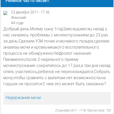
Ребёнок часто писает.
23 декабря 2011 - 17:36
Женский
44 года
Добрый день.Моему сыну 1год2месяца,месяц назад у
нас начались проблемы с мочеиспусканием до 23 раз
за день.Сделали УЗИ почек и мочевого пузыря,сделали
анализы мочи и крови,никакого восполительного
процесса не обнаружено.Нефролог назначил
Пикамелон,после 2 недельного приему
мочеиспускание сократилось до 17 раз,а три дня назад
опять участилось,ребенок не переохлаждался.Собрать
мочу,чтобы сравнить с выпитым нет возможности,на
горшок не просится.С чем это может быть связанно?
Недержание мочи
23 декабря 2011 - 17:36
Просмотров: 720