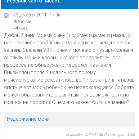
Ребёнок часто писает.
23 декабря 2011 - 17:36
Женский
44 года
Добрый день.Моему сыну 1год2месяца,месяц назад у
нас начались проблемы с мочеиспусканием до 23 раз
за день.Сделали УЗИ почек и мочевого пузыря,сделали
анализы мочи и крови,никакого восполительного
процесса не обнаружено.Нефролог назначил
Пикамелон,после 2 недельного приему
мочеиспускание сократилось до 17 раз,а три дня назад
опять участилось,ребенок не переохлаждался.Собрать
мочу,чтобы сравнить с выпитым нет возможности,на
горшок не просится.С чем это может быть связанно?
Недержание мочи
23 декабря 2011 - 17:36
Просмотров: 1662