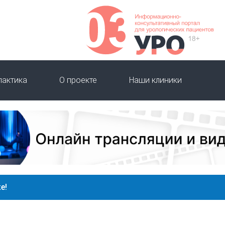
лактика
О проекте
Наши клиники
е!