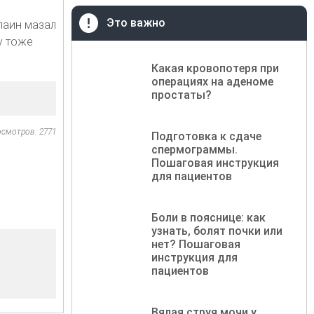
Это важно
лаин мазал
у тоже
Какая кровопотеря при
операциях на аденоме
простаты?
осмотров: 2771
Подготовка к сдаче
спермограммы.
Пошаговая инструкция
для пациентов
Боли в пояснице: как
узнать, болят почки или
нет? Пошаговая
инструкция для
пациентов
Вялая струя мочи у