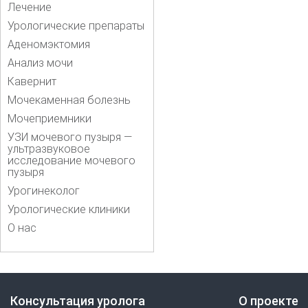
Лечение
Урологические препараты
Аденомэктомия
Анализ мочи
Кавернит
Мочекаменная болезнь
Мочеприемники
УЗИ мочевого пузыря —
ультразвуковое
исследование мочевого
пузыря
Урогинеколог
Урологические клиники
О нас
Консультация уролога
О проекте