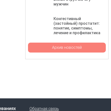
мужчин
Конгестивный
(застойный) простатит:
понятие, симптомы,
лечение и профилактика
Архив новостей
еваниях
Обратная связь