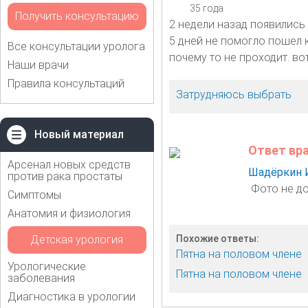
35 года
Получить консультацию
2 недели назад появились
5 дней не помогло пошел 
Все консультации уролога
почему то не проходит. в
Наши врачи
Правила консультаций
Затрудняюсь выбрать
Новый материал
Ответ вр
Арсенал новых средств
Шадёркин 
против рака простаты
Фото не д
Симптомы
Анатомия и физиология
Детская урология
Похожие ответы:
Пятна на половом члене
Урологические
Пятна на половом члене
заболевания
Диагностика в урологии