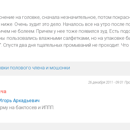
нение на головке, сначала незначительное, потом покрас
ниже. Очень зудит это дело. Началось все на утро после п
 ничем не болеем. Причем у нее тоже появился зуд. Есть под
гены. пользовались влажными салфетками, но на упаковке б
". Спустя два дня тщательных промываний не проходит. Что
овки полового члена и мошонки
26 декабря 2011 - 09:01
Пр
ача
Игорь Аркадьевич
рму на бакпосев и ИППП.