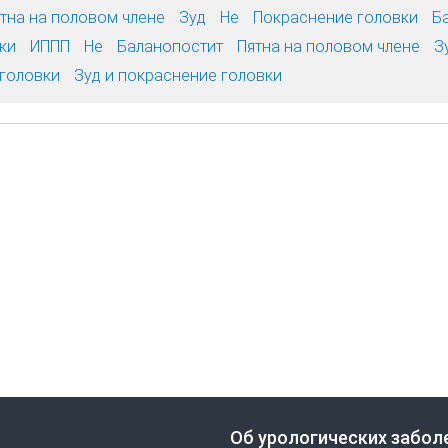
тна на половом члене
Зуд
Не
Покраснение головки
Б
ки
ИППП
Не
Баланопостит
Пятна на половом члене
З
головки
Зуд и покраснение головки
Об урологических забол