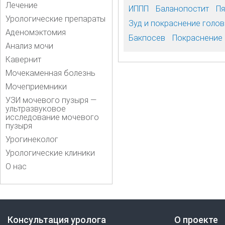
Лечение
ИППП
Баланопостит
Пя
Урологические препараты
Зуд и покраснение голов
Аденомэктомия
Бакпосев
Покраснение 
Анализ мочи
Кавернит
Мочекаменная болезнь
Мочеприемники
УЗИ мочевого пузыря —
ультразвуковое
исследование мочевого
пузыря
Урогинеколог
Урологические клиники
О нас
Консультация уролога
О проекте