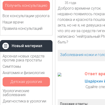
35 года
Получить консультацию
Доброго времени суток.
недавно появилось покрас
Все консультации уролога
головка и краснота пошла 
Наши врачи
акта, но не я, не девушка
Правила консультаций
что это из-за средств ги
написано "нейтральный Ph
быть?
Новый материал
Заболевания кожи и гол
Арсенал новых средств
против рака простаты
Симптомы
Анатомия и физиология
Ответ вр
Шадёркин 
Детская урология
Сдайте спе
Урологические
заболевания
Диагностика в урологии
Похожие ответы: