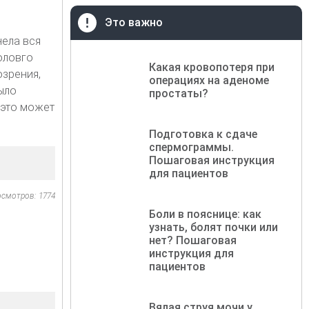
Это важно
нела вся
оловго
Какая кровопотеря при
озрения,
операциях на аденоме
ыло
простаты?
 это может
Подготовка к сдаче
спермограммы.
Пошаговая инструкция
для пациентов
осмотров: 1774
Боли в пояснице: как
узнать, болят почки или
нет? Пошаговая
инструкция для
пациентов
Вялая струя мочи у