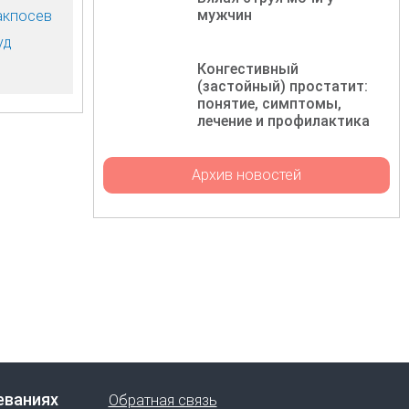
мужчин
акпосев
уд
Конгестивный
(застойный) простатит:
понятие, симптомы,
лечение и профилактика
Архив новостей
еваниях
Обратная связь