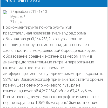
Что значит по УЗИ
27 декабря 2011 - 13:13
Мужской
71 года
Поокомментируйте пож-та руз-ты УЗИ:
предстательная железа:визуализ удов,форма
обычная,раз-ры3,1*4,2*3,2...контуры ровные
нечеткие,эхострукт гомогенная,дифф повышен
эхогенности... в междольковой борозде лоцируется
образование средней эхогенн размером 14мм в
диаметре,,дополнительные интра-и параорганные
включения в настоящее время не
дифференц,,семенные пузырьки- симметричны,разм по
32*9,1мм Заключ:эхограф признаки простатита хронич
преимущест отечного,мочевого пузыря не
изменена,,мочевой:4,2*7,3*4,0обьем 67,45 куб см.
Почки: правая,,визуал удов,топограф не изменена физ
под не нарушена..106*48мм,паренх13мм,конт четкие