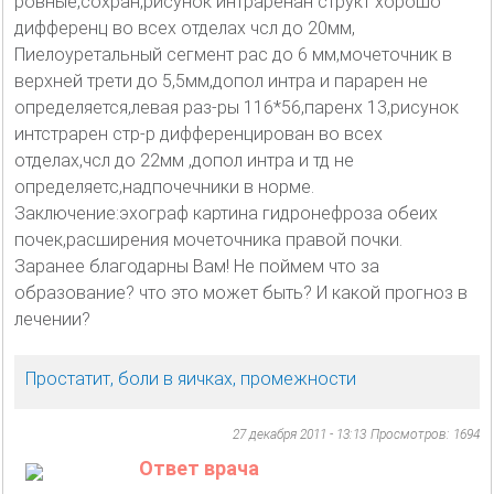
ровные,сохран,рисунок интраренан структ хорошо
дифференц во всех отделах чсл до 20мм,
Пиелоуретальный сегмент рас до 6 мм,мочеточник в
верхней трети до 5,5мм,допол интра и парарен не
определяется,левая раз-ры 116*56,паренх 13,рисунок
интстрарен стр-р дифференцирован во всех
отделах,чсл до 22мм ,допол интра и тд не
определяетс,надпочечники в норме.
Заключение:эхограф картина гидронефроза обеих
почек,расширения мочеточника правой почки.
Заранее благодарны Вам! Не поймем что за
образование? что это может быть? И какой прогноз в
лечении?
Простатит, боли в яичках, промежности
27 декабря 2011 - 13:13
Просмотров: 1694
Ответ врача