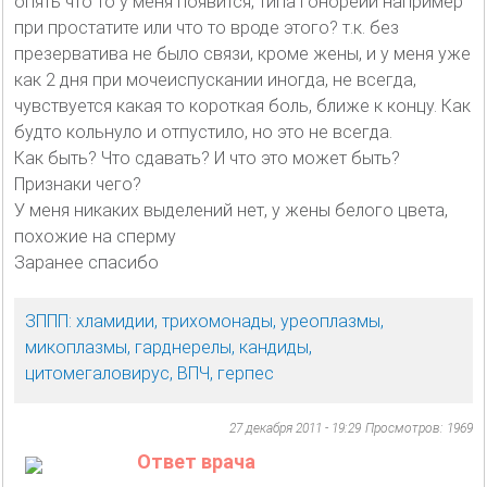
опять что то у меня появится, типа гонореии например
при простатите или что то вроде этого? т.к. без
презерватива не было связи, кроме жены, и у меня уже
как 2 дня при мочеиспускании иногда, не всегда,
чувствуется какая то короткая боль, ближе к концу. Как
будто кольнуло и отпустило, но это не всегда.
Как быть? Что сдавать? И что это может быть?
Признаки чего?
У меня никаких выделений нет, у жены белого цвета,
похожие на сперму
Заранее спасибо
ЗППП: хламидии, трихомонады, уреоплазмы,
микоплазмы, гарднерелы, кандиды,
цитомегаловирус, ВПЧ, герпес
27 декабря 2011 - 19:29
Просмотров: 1969
Ответ врача