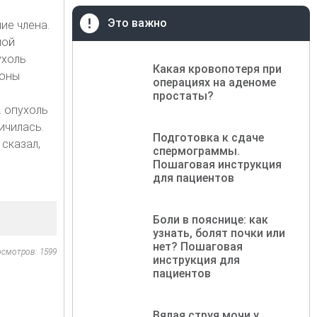
Это важно
ие члена.
мой
ухоль
Какая кровопотеря при
роны
операциях на аденоме
простаты?
. опухоль
ичилась.
Подготовка к сдаче
 сказал,
спермограммы.
Пошаговая инструкция
для пациентов
Боли в пояснице: как
узнать, болят почки или
нет? Пошаговая
осмотров: 1599
инструкция для
пациентов
Вялая струя мочи у