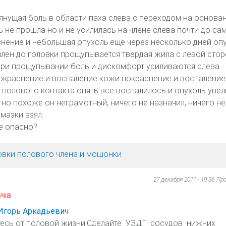
янущая боль в области паха слева с переходом на основан
 не прошла но и не усилилась на члене слева почти до са
нение и небольшая опухоль.еще через несколько дней оп
 член до головки прощупывается твердая жила с левой сто
при прощупывании боль и дискомфорт усиливаются слева
окраснение и воспаление кожи покраснение и воспаление
 полового контакта опять все воспалилось и опухоль увел
 но похоже он неграмотный, ничего не назначил, ничего не
 мазки взял.
е опасно?
овки полового члена и мошонки
27 декабря 2011 - 19:36
Пр
ача
Игорь Аркадьевич
есь от половой жизни.Сделайте УЗДГ сосудов нижних