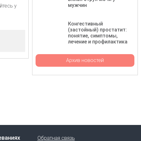
мужчин
йтесь у
Конгестивный
(застойный) простатит:
понятие, симптомы,
лечение и профилактика
Архив новостей
еваниях
Обратная связь