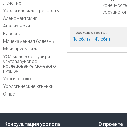
Лечение
конечносте
Урологические препараты
сосудистог
Аденомэктомия
Анализ мочи
Похожие ответы:
Кавернит
Флебит?
Флебит
Мочекаменная болезнь
Мочеприемники
УЗИ мочевого пузыря —
ультразвуковое
исследование мочевого
пузыря
Урогинеколог
Урологические клиники
О нас
Консультация уролога
О проекте