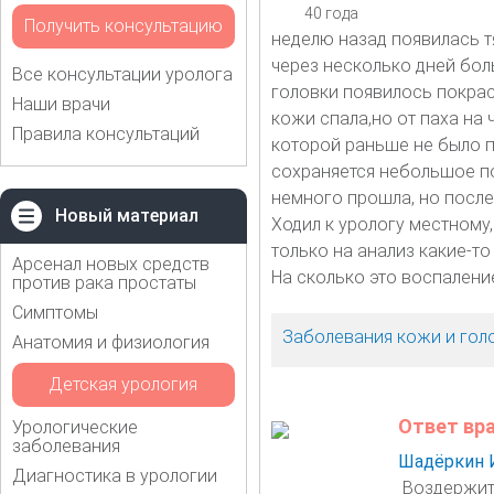
40 года
Получить консультацию
неделю назад появилась т
через несколько дней боль
Все консультации уролога
головки появилось покрас
Наши врачи
кожи спала,но от паха на
Правила консультаций
которой раньше не было 
сохраняется небольшое п
немного прошла, но после
Новый материал
Ходил к урологу местному,
только на анализ какие-то
Арсенал новых средств
На сколько это воспалени
против рака простаты
Симптомы
Заболевания кожи и гол
Анатомия и физиология
Детская урология
Ответ вр
Урологические
заболевания
Шадёркин 
Диагностика в урологии
Воздержит