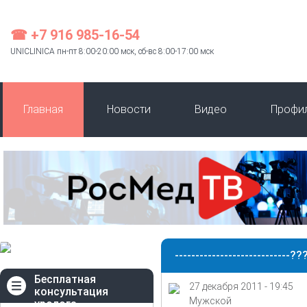
☎ +7 916 985-16-54
UNICLINICA пн-пт 8:00-20:00 мск, сб-вс 8:00-17:00 мск
Главная
Новости
Видео
Профи
----------------------------??
Бесплатная
27 декабря 2011 - 19:45
консультация
Мужской
уролога