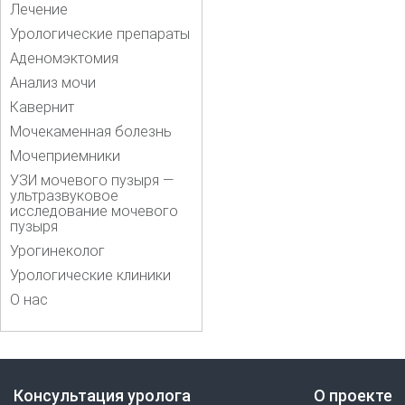
Лечение
Урологические препараты
Аденомэктомия
Анализ мочи
Кавернит
Мочекаменная болезнь
Мочеприемники
УЗИ мочевого пузыря —
ультразвуковое
исследование мочевого
пузыря
Урогинеколог
Урологические клиники
О нас
Консультация уролога
О проекте