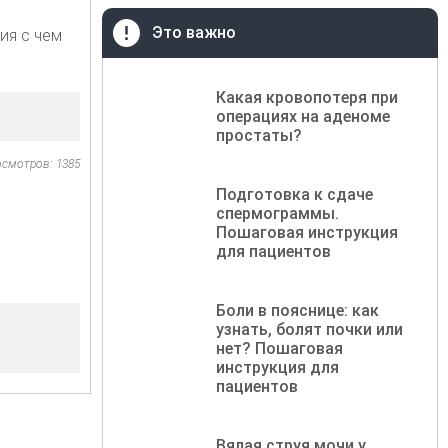
Это важно
ия с чем
Какая кровопотеря при
операциях на аденоме
простаты?
осмотров: 1385
Подготовка к сдаче
спермограммы.
Пошаговая инструкция
для пациентов
Боли в пояснице: как
узнать, болят почки или
нет? Пошаговая
инструкция для
пациентов
Вялая струя мочи у