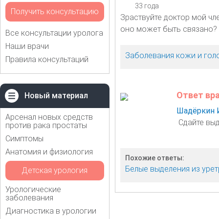
33 года
Получить консультацию
Зраствуйте доктор мой чле
оно может быть связано? 
Все консультации уролога
Наши врачи
Заболевания кожи и гол
Правила консультаций
Ответ вр
Новый материал
Шадёркин 
Арсенал новых средств
Сдайте выд
против рака простаты
Симптомы
Анатомия и физиология
Похожие ответы:
Белые выделения из уре
Детская урология
Урологические
заболевания
Диагностика в урологии