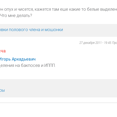
н опух и чисется, кажется там еше какие то белые выделен
Что мне делать?
овки полового члена и мошонки
27 декабря 2011 - 19:45
Пр
ача
Игорь Аркадьевич
еления на бакпосев и ИППП.
тры