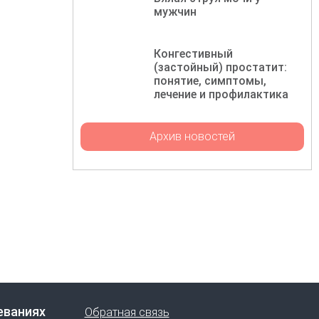
мужчин
Конгестивный
(застойный) простатит:
понятие, симптомы,
лечение и профилактика
Архив новостей
еваниях
Обратная связь