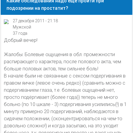
Какие обследования надо ещё пройти при
подозрении на простатит?
27 декабря 2011 - 21:18
Мужской
37 года
Добрый вечер!
Жалобы: Болевые ощущения в обл. промежности
распирающего характера, после полового акта, чем
больше половых актов, тем сильнее боль!
В начале были не связанные с сексом подергивания в
правом яичке (левое очень редко) (сравнить можно с
подергиванием глаза, т.е. болевых ощущений нет,
просто подёргивает (более года)) теперь не много
больно (по 10 шкале - 3) подергивания усилились(!) в 1
минуту примерно 20 подергиваний, наблюдаются в
сидячем положении, (сконцентрироваться на чем-то
довольно сложно!) и когда засыпаю, на это уходит
более часа, т.к. подергивания просто не дают уснуть,