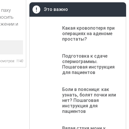
Это важно
 паху
носить
ожении и
Какая кровопотеря при
операциях на аденоме
простаты?
Подготовка к сдаче
спермограммы.
осмотров: 1140
Пошаговая инструкция
для пациентов
Боли в пояснице: как
узнать, болят почки или
нет? Пошаговая
инструкция для
пациентов
Вялая струя мочи у