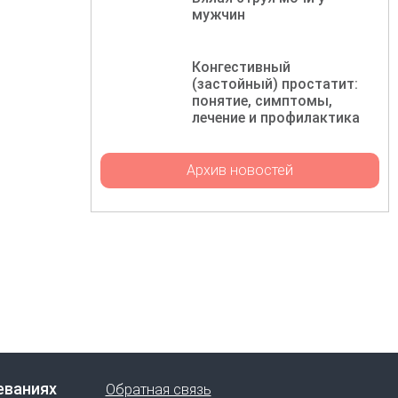
мужчин
Конгестивный
(застойный) простатит:
понятие, симптомы,
лечение и профилактика
Архив новостей
еваниях
Обратная связь