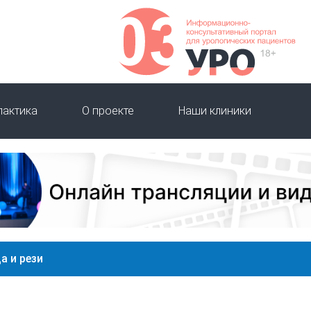
лактика
О проекте
Наши клиники
а и рези