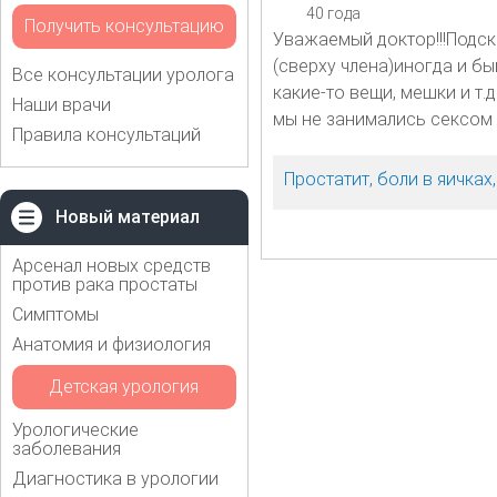
40 года
Получить консультацию
Уважаемый доктор!!!Подск
(сверху члена)иногда и б
Все консультации уролога
какие-то вещи, мешки и т.
Наши врачи
мы не занимались сексом 
Правила консультаций
Простатит, боли в яичка
Новый материал
Арсенал новых средств
против рака простаты
Симптомы
Анатомия и физиология
Детская урология
Урологические
заболевания
Диагностика в урологии