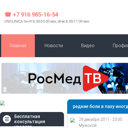
☎ +7 916 985-16-54
UNICLINICA пн-пт 8:00-20:00 мск, сб-вс 8:00-17:00 мск
Главная
Новости
Видео
Профи
редкие боли в паху иногд
Бесплатная
29 декабря 2011 - 23:05
консультация
Мужской
уролога