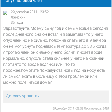
Опух половой член
29 декабря 2011 - 23:52
Женский
35 года
Здравствуйте. Моему сыну год и семь месяцев сегодня
после дневного сна он встал и я заметила что у него
опух член но не сильно, положив спать его в 9 вечера
он не мог уснуть поднялась температура до 38,5 когда
я трогаю член он сильно у него болит , писает вроде
нормально, опухоль стала сильнее у него на крайней
плоти что то вроде водянки или что то
похожее.помогите пожалуйста новы год на носу есть
ли смысл ехать в больницу с этой проблемой или
можно полечиться дома?
Детская урология
29 декабря 2011 - 23:52
Просмотров: 2438