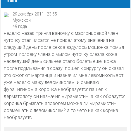
ожог
29 декабря 2011 - 23:55
Мужской
49 года
неделю назад принял ваночку с маргонцовкой член
чуточку стал чисатся не придал этому значения на
следущий день после секса вздулось мошонка помыл
утром головку члена с мылом чуточку слезла кожа
наследущий день сильнее стало болеть еще кожа
после подмывания я сразу пошел к хирургу он сказал
это ожог от марганца и назначил мне левомиколь.вот
уже неделю мажу левомиколем и омываю
фурацилином а корочка необразуется.пашел к
дерматологу он назначил мираместин а как образутся
корочка брызгать алозолем.можна ли мирамистин
совмещать с левомиколем? а то чето не как корчка
необразуетс