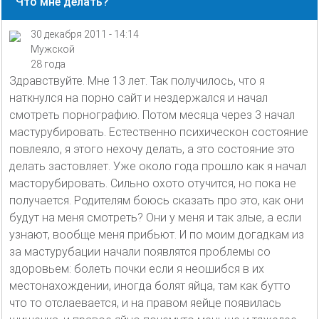
Что мне делать?
30 декабря 2011 - 14:14
Мужской
28 года
Здравствуйте. Мне 13 лет. Так получилось, что я
наткнулся на порно сайт и нездержался и начал
смотреть порнографию. Потом месяца через 3 начал
мастурубировать. Естественно психическон состояние
повлеяло, я этого нехочу делать, а это состояние это
делать застовляет. Уже около года прошло как я начал
масторубировать. Сильно охото отучится, но пока не
получается. Родителям боюсь сказать про это, как они
будут на меня смотреть? Они у меня и так злые, а если
узнают, вообще меня прибьют. И по моим догадкам из
за мастурубации начали появлятся проблемы со
здоровьем: болеть почки если я неошибся в их
местонахождении, иногда болят яйца, там как бутто
что то отслаевается, и на правом яейце появилась