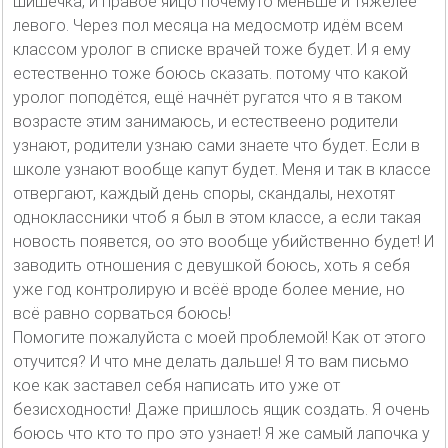
шишечка, и правое яйцо почемуто меньше и тяжелее
левого. Через пол месяца на медосмотр идём всем
классом уролог в списке врачей тоже будет. И я ему
естественно тоже боюсь сказать. потому что какой
уролог поподётся, ещё начнёт ругатся что я в таком
возрасте этим занимаюсь, и естествеено родители
узнают, родители узнаю сами знаете что будет. Если в
школе узнают вообще капут будет. Меня и так в классе
отвергают, каждый день споры, скандалы, нехотят
одноклассники чтоб я был в этом классе, а если такая
новость появется, оо это вообще убийственно будет! И
заводить отношения с девушкой боюсь, хоть я себя
уже год контролирую и всёё вроде более мение, но
всё равно сорваться боюсь!
Помогите пожалуйста с моей проблемой! Как от этого
отучится? И что мне делать дальше! Я то вам письмо
кое как заставел себя написать ито уже от
безисходности! Даже пришлось ящик создать. Я очень
боюсь что кто то про это узнает! Я же самый лапочка у