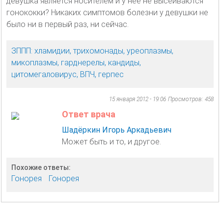
девушка является носителем и у неё не высеиваются
гонококки? Никаких симптомов болезни у девушки не
было ни в первый раз, ни сейчас.
ЗППП: хламидии, трихомонады, уреоплазмы,
микоплазмы, гарднерелы, кандиды,
цитомегаловирус, ВПЧ, герпес
15 января 2012 - 19:06
Просмотров: 458
Ответ врача
Шадёркин Игорь Аркадьевич
Может быть и то, и другое.
Похожие ответы:
Гонорея
Гонорея