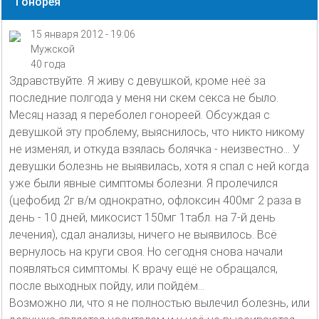
Гонорея
15 января 2012 - 19:06
Мужской
40 года
Здравствуйте. Я живу с девушкой, кроме неё за
последние полгода у меня ни скем секса не было.
Месяц назад я переболел гонореей. Обсуждая с
девушкой эту проблему, выяснилось, что никто никому
не изменял, и откуда взялась болячка - неизвестно... У
девушки болезнь не выявилась, хотя я спал с ней когда
уже были явные симптомы болезни. Я пролечился
(цефобид 2г в/м однократно, офлоксин 400мг 2 раза в
день - 10 дней, микосист 150мг 1табл. на 7-й день
лечения), сдал анализы, ничего не выявилось. Всё
вернулось на круги своя. Но сегодня снова начали
появляться симптомы. К врачу ещё не обращался,
после выходных пойду, или пойдём...
Возможно ли, что я не полностью вылечил болезнь, или