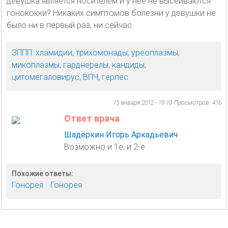
девушка является носителем и у неё не высеиваются
гонококки? Никаких симптомов болезни у девушки не
было ни в первый раз, ни сейчас.
ЗППП: хламидии, трихомонады, уреоплазмы,
микоплазмы, гарднерелы, кандиды,
цитомегаловирус, ВПЧ, герпес
15 января 2012 - 19:10
Просмотров: 416
Ответ врача
Шадёркин Игорь Аркадьевич
Возможно и 1е, и 2-е.
Похожие ответы:
Гонорея
Гонорея