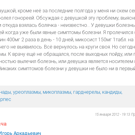
вушкой, кроме неё за последние полгода у меня ни скем се
болел гонореей. Обсуждая с девушкой эту проблему, выясн
и откуда взялась болячка - неизвестно... У девушки болезнь
ней когда уже были явные симптомы болезни. Я пролечился
н 400мг 2 раза в день - 10 дней, микосист 150мг 1табл. на 
ичего не выявилось. Всё вернулось на круги своя. Но сегод
ы. К врачу ещё не обращался, после выходных пойду, или п
ностью вылечил болезнь, или девушка является носителем и
икаких симптомов болезни у девушки не было ни в первый
нады, уреоплазмы, микоплазмы, гарднерелы, кандиды,
ерпес
15 января 2012 - 19:13
Пр
ача
Игорь Аркадьевич