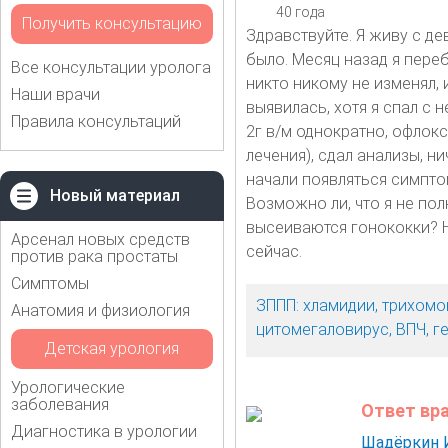
40 года
Получить консультацию
Здравствуйте. Я живу с де
было. Месяц назад я пере
Все консультации уролога
никто никому не изменял, 
Наши врачи
выявилась, хотя я спал с 
Правила консультаций
2г в/м однократно, офлокси
лечения), сдал анализы, н
начали появляться симптом
Новый материал
Возможно ли, что я не пол
высеиваются гонококки? Н
Арсенал новых средств
сейчас.
против рака простаты
Симптомы
ЗППП: хламидии, трихомо
Анатомия и физиология
цитомегаловирус, ВПЧ, г
Детская урология
Урологические
заболевания
Ответ вр
Диагностика в урологии
Шадёркин 