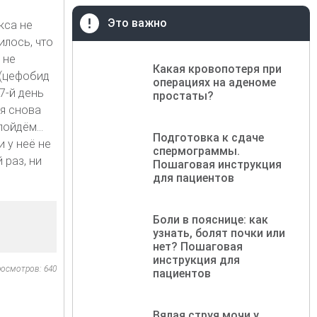
Это важно
кса не
илось, что
 не
Какая кровопотеря при
 (цефобид
операциях на аденоме
7-й день
простаты?
ня снова
ойдём...
Подготовка к сдаче
 у неё не
спермограммы.
 раз, ни
Пошаговая инструкция
для пациентов
Боли в пояснице: как
узнать, болят почки или
нет? Пошаговая
инструкция для
осмотров: 640
пациентов
Вялая струя мочи у