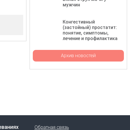
мужчин
Конгестивный
(застойный) простатит:
понятие, симптомы,
лечение и профилактика
Архив новостей
еваниях
Обратная связь