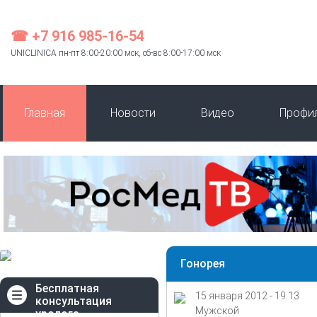
☎ +7 916 985-16-54
UNICLINICA пн-пт 8:00-20:00 мск, сб-вс 8:00-17:00 мск
Главная
Новости
Видео
Профи
Гонорея
Бесплатная
15 января 2012 - 19:13
консультация
Мужской
уролога