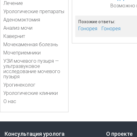
Лечение
Возможно и 
Урологические препараты
Аденомэктомия
Похожие ответы:
Анализ мочи
Гонорея
Гонорея
Кавернит
Мочекаменная болезнь
Мочеприемники
УЗИ мочевого пузыря —
ультразвуковое
исследование мочевого
пузыря
Урогинеколог
Урологические клиники
О нас
Консультация уролога
О проекте