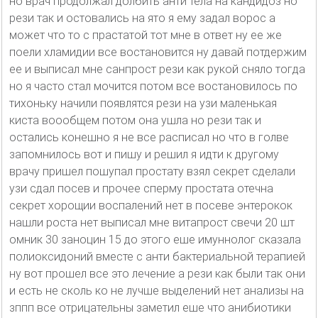
но врач продолжал долбить анти тела на кандидоз но
рези так и остовались на ято я ему задал ворос а
может что то с прастатой тот мне в ответ ну ее же
поели хламидии все востановится ну давай потдержим
ее и выписал мне санпрост рези как рукой сняло тогда
но я часто стал мочится потом все востановилось по
тихоньку начили появлятся рези на узи маленькая
киста воообщем потом она ушла но рези так и
остались конешно я не все расписал но что в голве
запомнилось вот и пишу и решил я идти к другому
врачу пришел пошупал простату взял секрет сделали
узи сдал посев и прочее сперму простата отечна
секрет хорощии воспалений нет в посеве энтерокок
нашли роста нет выписал мне витапрост свечи 20 шт
омник 30 заноцин 15 до этого еше имуннолог сказала
полиоксидоний вместе с анти бактериальной терапией
ну вот прошел все это лечение а рези как были так они
и есть не сколь ко не лучше выделений нет анализы на
зппп все отрицательны заметил еше что анибиотики