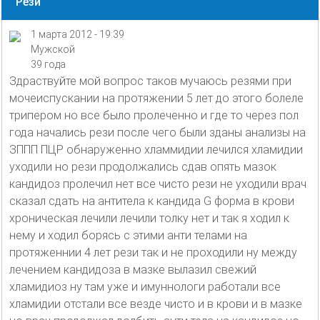
Рези
1 марта 2012 - 19:39
Мужской
39 года
Здраствуйте мой вопрос таков мучаюсь резями при
мочеиспускании на протяжении 5 лет до этого болеле
трипером но все было пролеченно и где то через пол
года начались рези после чего были зданы анализы на
ЗППП ПЦР обнаруженно хламмидии лечился хламидии
уходили но рези продолжались сдав опять мазок
кандидоз пролечил нет все чисто рези не уходили врач
сказал сдать на антитела к кандида G форма в крови
хроническая лечили лечили толку нет и так я ходил к
нему и ходил борясь с этими анти телами на
протяженнии 4 лет рези так и не проходили ну между
лечением кандидоза в мазке вылазил свежий
хламидиоз ну там уже и имуннологи работали все
хламидии отстали все везде чисто и в крови и в мазке