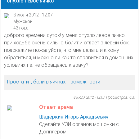
опухло левое яичко
8 июля 2012 - 12:07
Мужской
43 года
доброго времени суток! у меня опухло левое яичко,
при ходьбе очень сильно болит и отдает в левый бок.
подскажите пожалуйста, что мне делать и к кому
обратиться, и можно ли как то справиться в домашних
условиях,т.е. не обращаясь к врачу?
Простатит, боли в яичках, промежности
8 июля 2012 - 12:07
Просмотров: 650
Ответ врача
Шадёркин Игорь Аркадьевич
Сделайте УЗИ органов мошонки с
Допплером.