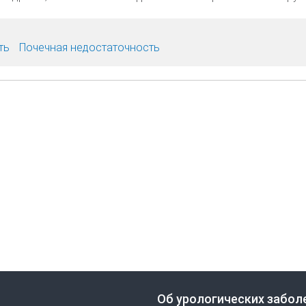
ть
Почечная недостаточность
Об урологических забол