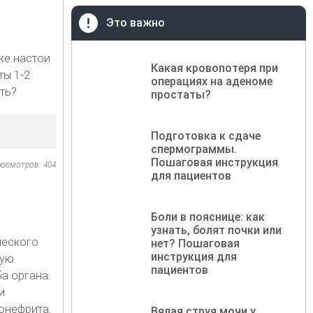
Это важно
же настои
Какая кровопотеря при
ты 1-2
операциях на аденоме
ть?
простаты?
Подготовка к сдаче
спермограммы.
Пошаговая инструкция
осмотров: 404
для пациентов
Боли в пояснице: как
узнать, болят почки или
ческого
нет? Пошаговая
инструкция для
ную
пациентов
а органа.
и
онефрита.
Вялая струя мочи у