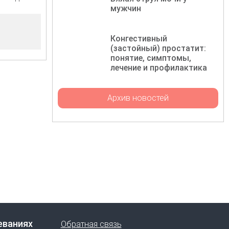
мужчин
Конгестивный
(застойный) простатит:
понятие, симптомы,
лечение и профилактика
Архив новостей
еваниях
Обратная связь