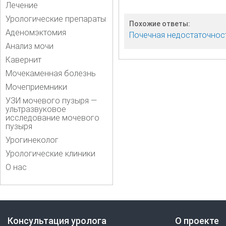
Лечение
Урологические препараты
Похожие ответы:
Аденомэктомия
Почечная недостаточнос
Анализ мочи
Кавернит
Мочекаменная болезнь
Мочеприемники
УЗИ мочевого пузыря —
ультразвуковое
исследование мочевого
пузыря
Урогинеколог
Урологические клиники
О нас
Консультация уролога
О проекте