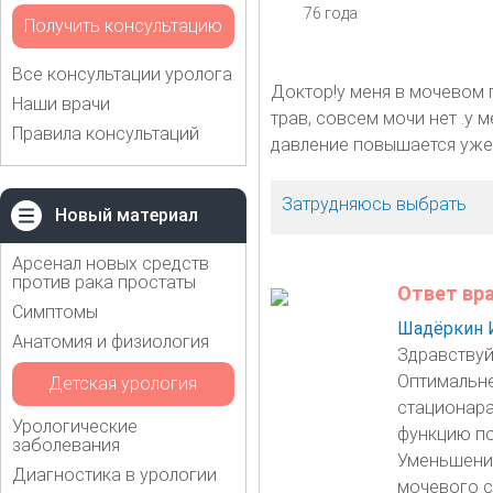
76 года
Получить консультацию
Все консультации уролога
Доктор!у меня в мочевом 
Наши врачи
трав, совсем мочи нет .у 
Правила консультаций
давление повышается уже 
Затрудняюсь выбрать
Новый материал
Арсенал новых средств
против рака простаты
Ответ вр
Симптомы
Шадёркин 
Анатомия и физиология
Здравствуй
Оптимальне
Детская урология
стационара
Урологические
функцию по
заболевания
Уменьшение
Диагностика в урологии
мочевого с