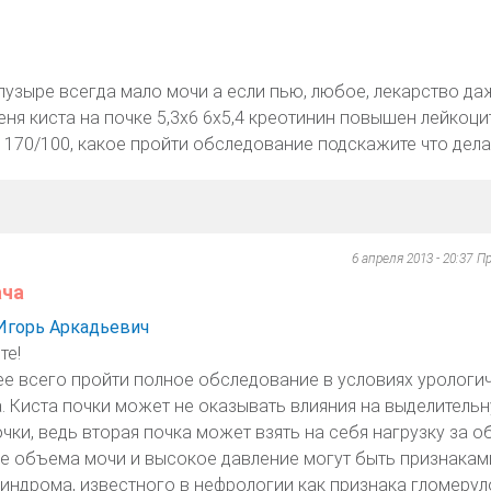
пузыре всегда мало мочи а если пью, любое, лекарство да
меня киста на почке 5,3х6 6х5,4 креотинин повышен лейкоци
170/100, какое пройти обследование подскажите что дела
6 апреля 2013 - 20:37
Пр
ача
Игорь Аркадьевич
те!
е всего пройти полное обследование в условиях урологи
. Киста почки может не оказывать влияния на выделитель
чки, ведь вторая почка может взять на себя нагрузку за об
 объема мочи и высокое давление могут быть признакам
индрома, известного в нефрологии как признака гломерул