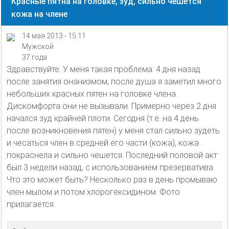
Красные пятна на головке, зуд, сильно чешется
кожа на члене
14 мая 2013 - 15:11
Мужской
37 года
Здравствуйте. У меня такая проблема: 4 дня назад
после занятия онанизмом, после душа я заметил много
небольших красных пятен на головке члена.
Дискомфорта они не вызывали. Примерно через 2 дня
начался зуд крайней плоти. Сегодня (т.е. на 4 день
после возникновения пятен) у меня стал сильно зудеть
и чесаться член в средней его части (кожа), кожа
покраснела и сильно чешется. Последний половой акт
был 3 недели назад, с использованием презерватива.
Что это может быть? Несколько раз в день промываю
член мылом и потом хлорогексидином. Фото
прилагается.