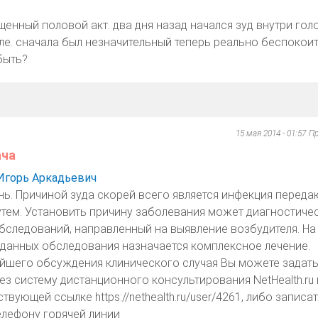
нный половой акт. два дня назад начался зуд внутри голо
е. сначала был незначительный теперь реально беспокоит.
быть?
15 мая 2014 - 01:57
Пр
ача
Игорь Аркадьевич
ь. Причиной зуда скорей всего является инфекция перед
тем. Установить причину заболевания может диагностиче
бследований, направленный на выявление возбудителя. На
данных обследования назначается комплексное лечение.
йшего обсуждения клинического случая Вы можете задать
ез систему дистанционного консультирования NetHealth.ru
твующей ссылке https://nethealth.ru/user/4261, либо записа
елефону горячей линии