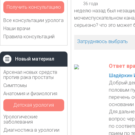
36 года
Получить консультацию
неделю назад был незащище
мочеиспускательном канал
Все консультации уролога
серьезно? что это может 
Наши врачи
Правила консультаций
Затрудняюсь выбрать
Новый материал
Ответ вр
Арсенал новых средств
Шадёркин 
против рака простаты
Добрый ден
Симптомы
половым пу
Анатомия и физиология
перечень о
основании 
Детская урология
Для дальне
Урологические
вопрос чер
заболевания
по соответс
Диагностика в урологии
прием по т