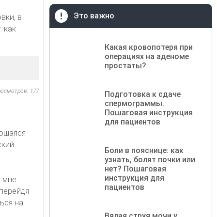
Это важно
вки, в
 как
Какая кровопотеря при
операциях на аденоме
простаты?
осмотров: 177
Подготовка к сдаче
спермограммы.
Пошаговая инструкция
для пациентов
ающаяся
ский
Боли в пояснице: как
узнать, болят почки или
нет? Пошаговая
инструкция для
 мне
пациентов
 перейдя
ться на
Вялая струя мочи у