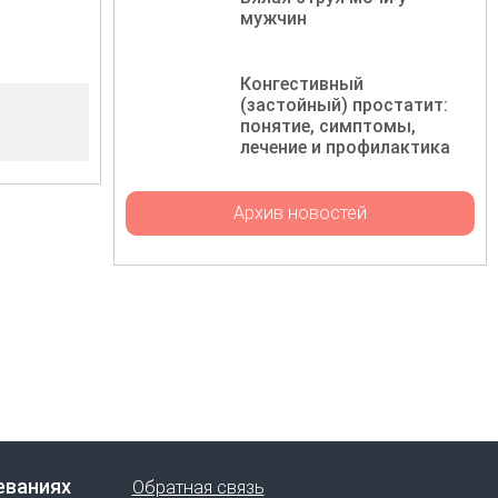
мужчин
Конгестивный
(застойный) простатит:
понятие, симптомы,
лечение и профилактика
Архив новостей
еваниях
Обратная связь