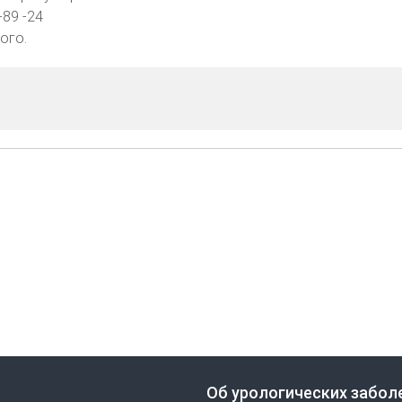
-89 -24
ого.
Об урологических забол