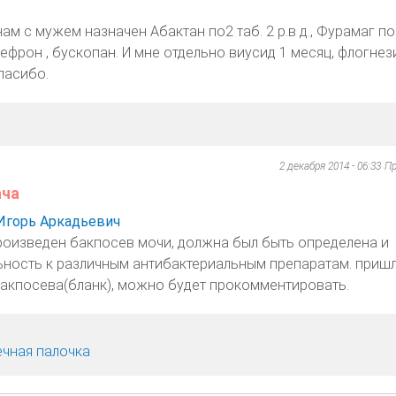
ам с мужем назначен Абактан по2 таб. 2 р.в д., Фурамаг по 
нефрон , бускопан. И мне отдельно виусид 1 месяц, флогне
Спасибо.
2 декабря 2014 - 06:33
Пр
ача
Игорь Аркадьевич
роизведен бакпосев мочи, должна был быть определена и
ьность к различным антибактериальным препаратам. приш
бакпосева(бланк), можно будет прокомментировать.
чная палочка