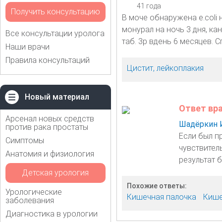
41 года
Получить консультацию
В моче обнаружена e.coli н
монурал на ночь 3 дня, ка
Все консультации уролога
таб. 3р вдень 6 месяцев. 
Наши врачи
Правила консультаций
Цистит, лейкоплакия
Новый материал
Ответ вр
Арсенал новых средств
Шадёркин 
против рака простаты
Если был п
Симптомы
чувствител
Анатомия и физиология
результат 
Детская урология
Похожие ответы:
Урологические
Кишечная палочка
Кише
заболевания
Диагностика в урологии