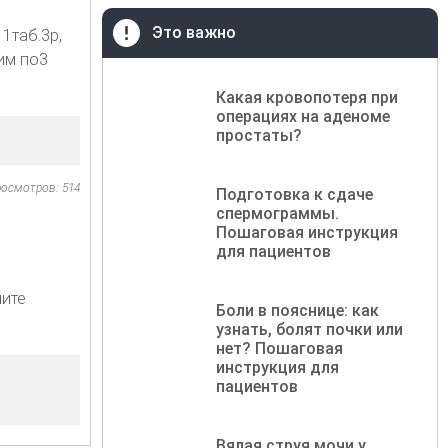
Это важно
1таб.3р,
зим по3
Какая кровопотеря при
операциях на аденоме
простаты?
осмотров: 514
Подготовка к сдаче
спермограммы.
Пошаговая инструкция
для пациентов
лите
Боли в пояснице: как
узнать, болят почки или
нет? Пошаговая
инструкция для
пациентов
Вялая струя мочи у