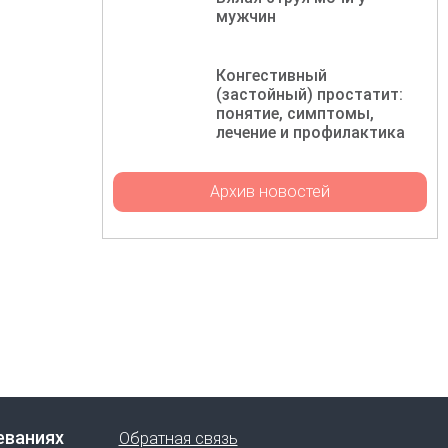
мужчин
Конгестивный
(застойный) простатит:
понятие, симптомы,
лечение и профилактика
Архив новостей
еваниях
Обратная связь