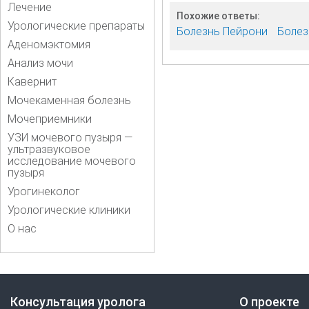
Лечение
Похожие ответы:
Урологические препараты
Болезнь Пейрони
Болез
Аденомэктомия
Анализ мочи
Кавернит
Мочекаменная болезнь
Мочеприемники
УЗИ мочевого пузыря —
ультразвуковое
исследование мочевого
пузыря
Урогинеколог
Урологические клиники
О нас
Консультация уролога
О проекте