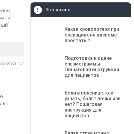
Это важно
утем
мят и
ный.
Какая кровопотеря при
операциях на аденоме
простаты?
Подготовка к сдаче
спермограммы.
осмотров: 431
Пошаговая инструкция
для пациентов
Боли в пояснице: как
до
узнать, болят почки или
надо
нет? Пошаговая
инструкция для
.
пациентов
Вялая струя мочи у