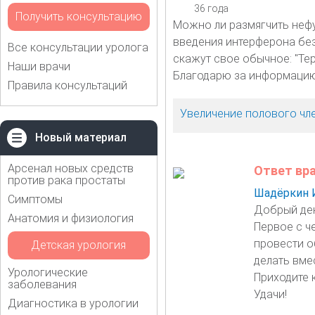
36 года
Получить консультацию
Можно ли размягчить неф
введения интерферона без 
Все консультации уролога
скажут свое обычное: "Тер
Наши врачи
Благодарю за информацию
Правила консультаций
Увеличение полового чл
Новый материал
Арсенал новых средств
Ответ вр
против рака простаты
Шадёркин 
Симптомы
Добрый де
Анатомия и физиология
Первое с че
провести о
Детская урология
делать вме
Урологические
Приходите к
заболевания
Удачи!
Диагностика в урологии