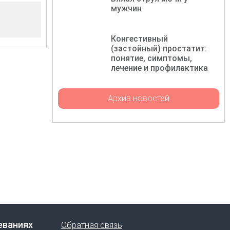
мужчин
Конгестивный
(застойный) простатит:
понятие, симптомы,
лечение и профилактика
Архив новостей
еваниях
Обратная связь