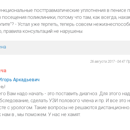
ункциональные посттравматические уплотнения в пенисе п
посещения поликлиники, потому что там, как всегда, наха
пите"? - Устал уже терпеть, теперь совсем нежизнеспособ
, правила консультаций не нарушены.
ена
26 августа 2017 - 04:47
Пр
ача
Игорь Аркадьевич
нь!
го Вам надо начать - это поставить диагноз. Для этого на
бследование, сделать УЗИ полового члена и пр. И все это 
сте с урологом. Такие вопросы не решаются дистанционно
 нам в , мы поможем. У нас не хамят.