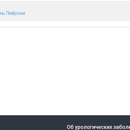
нь Пейрони
Об урологических забол