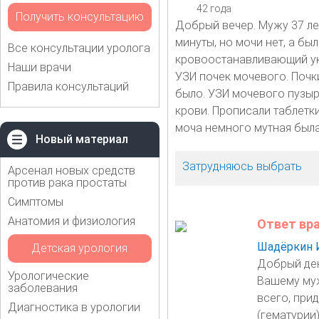
42 года
Получить консультацию
Добрый вечер. Мужу 37 ле
минуты, но мочи нет, а бы
Все консультации уролога
кровоостанавливающий уко
Наши врачи
УЗИ почек мочевого. Почки
Правила консультаций
было. УЗИ мочевого пузыр
крови. Прописали таблетки
моча немного мутная была,
Новый материал
Затрудняюсь выбрать
Арсенал новых средств
против рака простаты
Симптомы
Анатомия и физиология
Ответ вр
Шадёркин 
Детская урология
Добрый де
Урологические
Вашему муж
заболевания
всего, при
Диагностика в урологии
(гематурии)