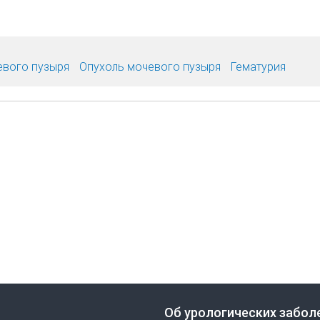
евого пузыря
Опухоль мочевого пузыря
Гематурия
Об урологических забол