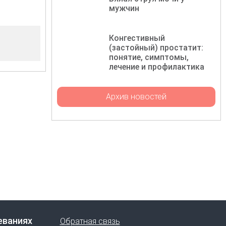
мужчин
Конгестивный
(застойный) простатит:
понятие, симптомы,
лечение и профилактика
Архив новостей
еваниях
Обратная связь