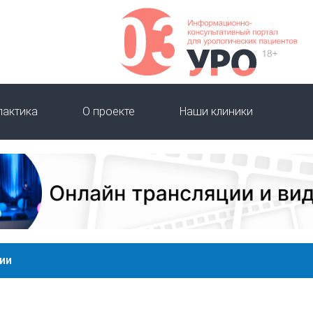
лактика
О проекте
Наши клиники
ии