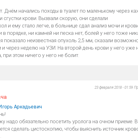
т. Днём начались походы в туалет по маленькому через ка
ли сгустки крови. Вызвали скорую, они сделали
л и ему стало легче, в больнице сдал анализ мочи и крови
 в порядке, ни камней ни песка нет, болей у него тоже ник
я показало неизвестная опухоль 2,5 мм, сказали возможно
 и через неделю на УЗИ. На второй день крови у него уже н
 при этом ничего у него не болит.
23 февраля 2018 - 01:59
Пр
ача
Игорь Аркадьевич
нь!
у надо обязательно посетить уролога на очном приеме. 
дется сделать цистоскопию, чтобы выяснить источник кров
.