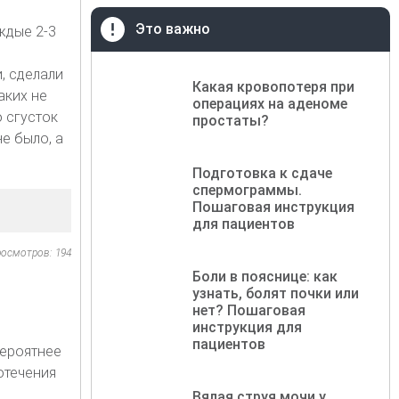
Это важно
ждые 2-3
, сделали
Какая кровопотеря при
аких не
операциях на аденоме
 сгусток
простаты?
е было, а
Подготовка к сдаче
спермограммы.
Пошаговая инструкция
для пациентов
осмотров: 194
Боли в пояснице: как
узнать, болят почки или
нет? Пошаговая
инструкция для
пациентов
Вероятнее
отечения
Вялая струя мочи у