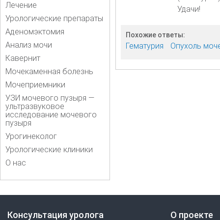
Лечение
Удачи!
Урологические препараты
Аденомэктомия
Похожие ответы:
Анализ мочи
Гематурия
Опухоль моч
Кавернит
Мочекаменная болезнь
Мочеприемники
УЗИ мочевого пузыря —
ультразвуковое
исследование мочевого
пузыря
Урогинеколог
Урологические клиники
О нас
Консультация уролога
О проекте