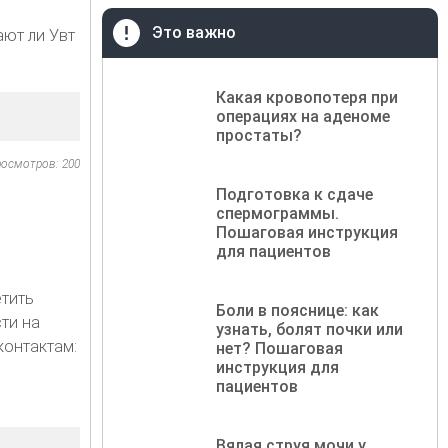
Это важно
ают ли Увт
Какая кровопотеря при
операциях на аденоме
простаты?
осмотров: 200
Подготовка к сдаче
спермограммы.
Пошаговая инструкция
для пациентов
етить
Боли в пояснице: как
ти на
узнать, болят почки или
 контактам:
нет? Пошаговая
инструкция для
пациентов
Вялая струя мочи у