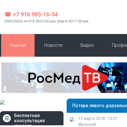
☎ +7 916 985-16-54
UNICLINICA пн-пт 8:00-20:00 мск, сб-вс 8:00-17:00 мск
Главная
Новости
Видео
Профи
Потеря левого дорзальн
Бесплатная
12 марта 2018 - 10:01
консультация
Мужской
уролога