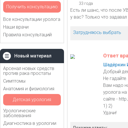
33 года
Получить консультацию
Есть ли шанс, что после 
у вас? Только что задавал
Все консультации уролога
Наши врачи
Затрудняюсь выбрать
Правила консультаций
Ответ вр
Новый материал
Шадёркин 
Арсенал новых средств
Добрый де
против рака простаты
Не гадайте
Симптомы
Вам надо н
Анатомия и физиология
уролога на
сайте - htt
Детская урология
1) 2)
Урологические
Удачи!
заболевания
Диагностика в урологии
Похожие ответы: