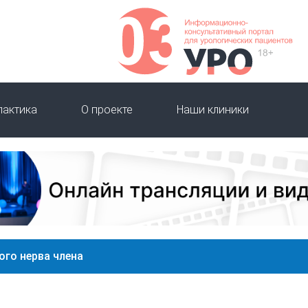
лактика
О проекте
Наши клиники
ого нерва члена