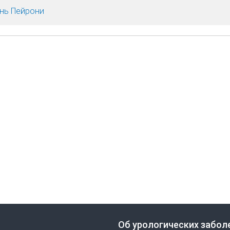
нь Пейрони
Об урологических забол