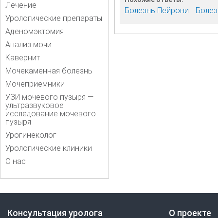
Лечение
Болезнь Пейрони
Болез
Урологические препараты
Аденомэктомия
Анализ мочи
Кавернит
Мочекаменная болезнь
Мочеприемники
УЗИ мочевого пузыря —
ультразвуковое
исследование мочевого
пузыря
Урогинеколог
Урологические клиники
О нас
Консультация уролога
О проекте