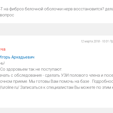
УВТ на фиброз белочной оболочки нерв восстановится? дел
 вопрос
12 марта 2018 - 10:01
Пр
ача
Игорь Аркадьевич
нь!
. Со здоровьем так не поступают.
ачать с обследования - сделать УЗИ полового члена и пос
 очном приеме. Мы готовы Вам помочь на базе . Подробнос
p://uroline.ru/ Записаться к специалистам Вы можете по этим