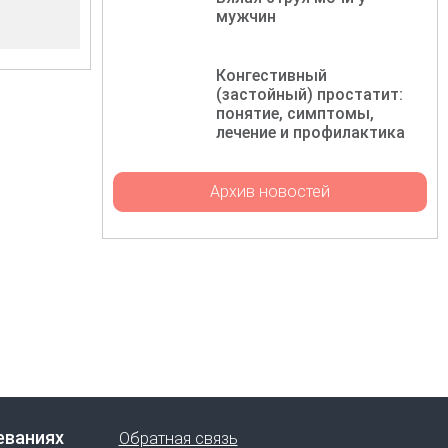
мужчин
Конгестивный
(застойный) простатит:
понятие, симптомы,
лечение и профилактика
Архив новостей
еваниях
Обратная связь