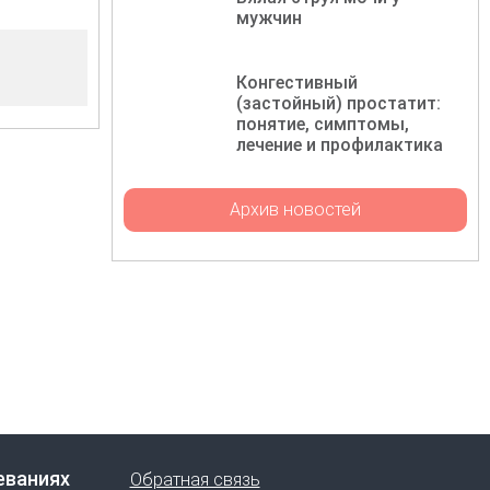
мужчин
Конгестивный
(застойный) простатит:
понятие, симптомы,
лечение и профилактика
Архив новостей
еваниях
Обратная связь