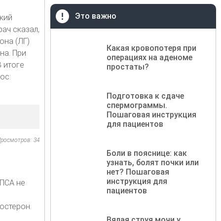
Это важно
кий
рач сказал,
она (ЛГ)
Какая кровопотеря при
на. При
операциях на аденоме
В итоге
простаты?
ос:
Подготовка к сдаче
спермограммы.
Пошаговая инструкция
для пациентов
росмотров: 34
Боли в пояснице: как
узнать, болят почки или
нет? Пошаговая
инструкция для
 ПСА не
пациентов
остерон.
Вялая струя мочи у