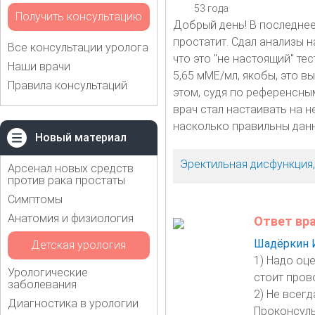
53 года
Получить консультацию
Добрый день! В последнее
простатит. Сдал анализы на
Все консультации уролога
что это "не настоящий" т
Наши врачи
5,65 мМЕ/мл, якобы, это в
Правила консультаций
этом, судя по референсным
врач стал настаивать на 
насколько правильны дан
Новый материал
Эректильная дисфункция
Арсенал новых средств
против рака простаты
Симптомы
Анатомия и физиология
Ответ вр
Шадёркин 
Детская урология
1) Надо оц
Урологические
стоит прово
заболевания
2) Не всег
Диагностика в урологии
Проконсуль