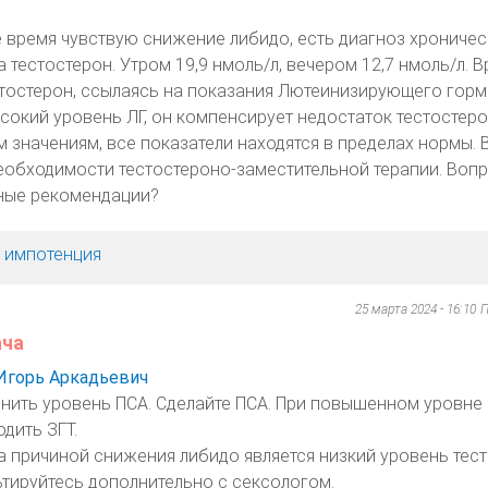
 время чувствую снижение либидо, есть диагноз хроничес
 тестостерон. Утром 19,9 нмоль/л, вечером 12,7 нмоль/л. В
естостерон, ссылаясь на показания Лютеинизирующего горм
ысокий уровень ЛГ, он компенсирует недостаток тестостеро
 значениям, все показатели находятся в пределах нормы. 
необходимости тестостероно-заместительной терапии. Вопр
ные рекомендации?
, импотенция
25 марта 2024 - 16:10
П
ача
Игорь Аркадьевич
енить уровень ПСА. Сделайте ПСА. При повышенном уровне
дить ЗГТ.
да причиной снижения либидо является низкий уровень тест
тируйтесь дополнительно с сексологом.