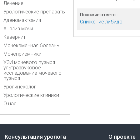
Лечение
Урологические препараты
Похожие ответы:
Аденомэктомия
Снижение либидо
Анализ мочи
Кавернит
Мочекаменная болезнь
Мочеприемники
УЗИ мочевого пузыря —
ультразвуковое
исследование мочевого
пузыря
Урогинеколог
Урологические клиники
О нас
Консультация уролога
О проекте