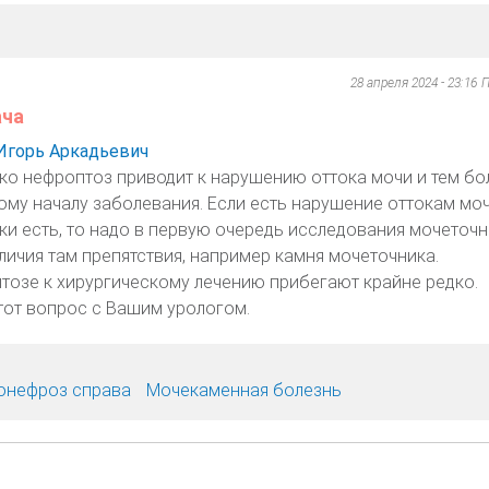
28 апреля 2024 - 23:16
П
ача
Игорь Аркадьевич
ко нефроптоз приводит к нарушению оттока мочи и тем бо
ому началу заболевания. Если есть нарушение оттокам моч
ки есть, то надо в первую очередь исследования мочеточн
личия там препятствия, например камня мочеточника.
тозе к хирургическому лечению прибегают крайне редко.
тот вопрос с Вашим урологом.
онефроз справа
Мочекаменная болезнь