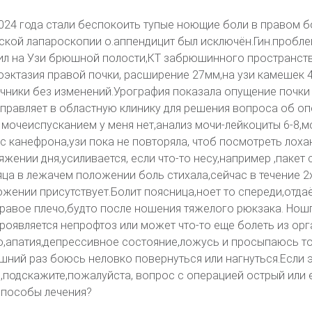
2024 года стали беспокоить тупые ноющие боли в правом б
ской лапароскопии о.аппендицит был исключён.Гин.пробл
ил на Узи брюшной полости,КТ забрюшинного пространств
лоэктазия правой почки, расширение 27мм,на узи камешек 
точники без изменений.Урография показала опущение почки 
правляет в областную клинику для решения вопроса об о
мочеиспусканием у меня нет,анализ мочи-лейкоциты 6-8,
рс канефрона,узи пока не повторяла, чтоб посмотреть лоха
яжении дня,усиливается, если что-то несу,например ,пакет 
яца в лежачем положении боль стихала,сейчас в течение 2
жении присутствует.Болит поясница,ноет то спереди,отдаёт
правое плечо,будто после ношения тяжелого рюкзака. Нош
проявляется непрофтоз или может что-то еще болеть из ор
ю,апатия,депрессивное состояние,ложусь и просыпаюсь то
шний раз боюсь неловко повернуться или нагнуться.Если 
,подскажите,пожалуйста, вопрос с операцией острый или 
способы лечения?