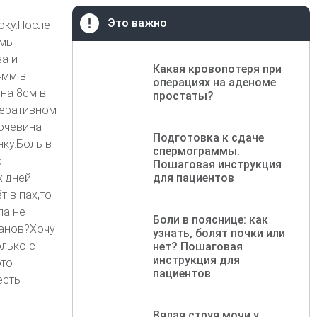
Это важно
оку.После
емы
а и
Какая кровопотеря при
4мм в
операциях на аденоме
на 8см в
простаты?
перативном
мочевина
Подготовка к сдаче
нку.Боль в
спермограммы.
с
Пошаговая инструкция
х дней
для пациентов
 в пах,то
па не
Боли в пояснице: как
ганов?Хочу
узнать, болят почки или
лько с
нет? Пошаговая
инструкция для
это
пациентов
есть
Вялая струя мочи у