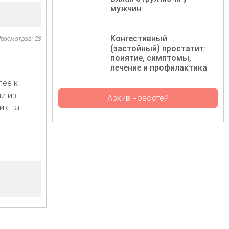
мужчин
Конгестивный
росмотров: 28
(застойный) простатит:
понятие, симптомы,
лечение и профилактика
лее к
и из
Архив новостей
ик на