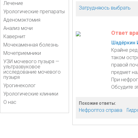
Лечение
Затрудняюсь выбрать
Урологические препараты
Аденомэктомия
Анализ мочи
Ответ вр
Кавернит
Шадёркин 
Мочекаменная болезнь
Крайне ред
Мочеприемники
таком остр
УЗИ мочевого пузыря —
правой поч
ультразвуковое
исследование мочевого
предмет на
пузыря
При нефроп
Урогинеколог
Обсудите э
Урологические клиники
О нас
Похожие ответы:
Нефроптоз справа
Гидр