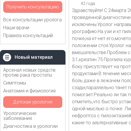
42 года
Получить консультацию
Здравствуйте! С 24марта 
проведённой диагностиче
Все консультации уролога
исключены.Уролог направ
Наши врачи
урографию.На узи и кт пи
Правила консультаций
почке,на кт-нет его,моче
положении стоя.Уролог на
вмешательстве.Проблем с 
Новый материал
3,1,креатин 75.Пропила ку
боку присутствует на прот
Арсенал новых средств
продуктами.В течение мес
против рака простаты
боль даже в лежачем поло
Симптомы
сзади,параллельно тянет 
Анатомия и физиология
помогает.Реально ли так 
отметить,что быстро уста
Детская урология
одной мыслью о почке. Ли
Урологические
нефроптоз с пилоэктазией
заболевания
какие-то альтернативные 
Диагностика в урологии