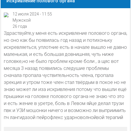
Искривление полового органа
12 июля 2024 - 11:55
Мужской
26 года
Здраствуйте,у меня есть искривление полового органа,
но оно как бы появилась год назад и потихоньку
искревляеться, уплотние есть в начале вышло не давно
маленькая, и есть большая довнишняя, чуть ниже
головке,но не было проблем кроме боли , а щяс вот
месяца 3 назад появились следушие проблемы
сначала пропала чуствительность члена, пропала
эрекция и утром тоже член стал твёрдым в покое но не
знаю может ли иза искривления потому что вышли ещё
прышики на головке полового органа не знаю что это
и есть жение в уретре, боль в Левом яйце делал трузи
пвк и УЗИ мошонки ничего и возможно ли выприимить
пч лангидазой пейрофлекс ударноволнойвой терапий