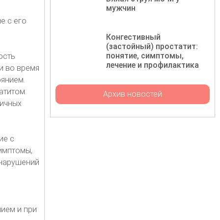
мужчин
е с его
Конгестивный
(застойный) простатит:
понятие, симптомы,
ость
лечение и профилактика
и во время
янием.
атитом.
Архив новостей
личных
ие с
имптомы,
 нарушений
ием и при