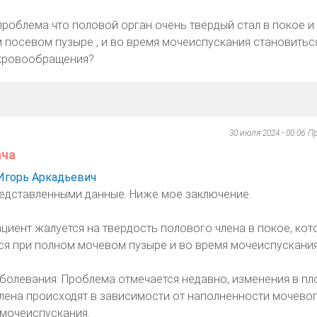
проблема что половой орган очень твёрдый стал в покое и
 посевом пузыре , и во время мочеиспускания становитьс
 кровообращения?
30 июля 2024 - 00:06
Пр
ача
Игорь Аркадьевич
редставленными данные. Ниже мое заключение.
циент жалуется на твердость полового члена в покое, кот
ся при полном мочевом пузыре и во время мочеиспускания
болевания: Проблема отмечается недавно, изменения в пл
лена происходят в зависимости от наполненности мочево
 мочеиспускания.