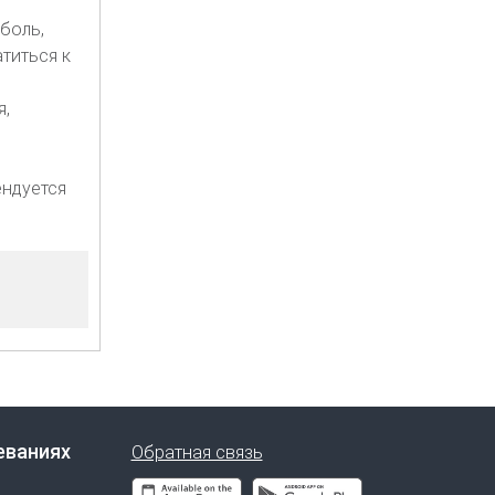
боль,
титься к
я,
ендуется
еваниях
Обратная связь