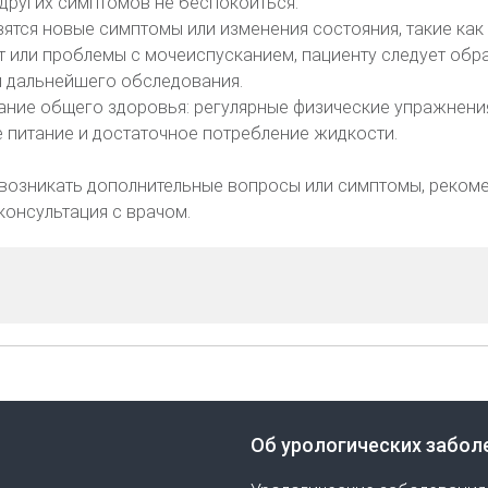
 других симптомов не беспокоиться.
явятся новые симптомы или изменения состояния, такие как 
 или проблемы с мочеиспусканием, пациенту следует обра
я дальнейшего обследования.
ание общего здоровья: регулярные физические упражнени
 питание и достаточное потребление жидкости.
 возникать дополнительные вопросы или симптомы, реком
консультация с врачом.
Об урологических забол