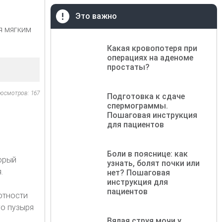
Это важно
я мягким
Какая кровопотеря при
операциях на аденоме
простаты?
осмотров: 167
Подготовка к сдаче
спермограммы.
Пошаговая инструкция
для пациентов
Боли в пояснице: как
орый
узнать, болят почки или
.
нет? Пошаговая
инструкция для
пациентов
отности
го пузыря
Вялая струя мочи у