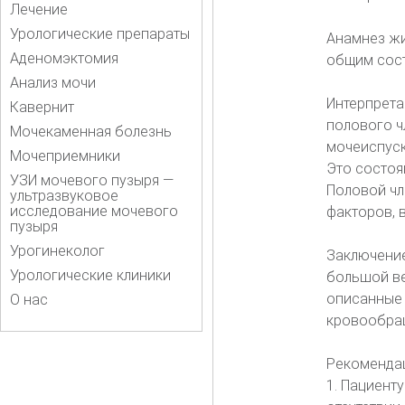
Лечение
Урологические препараты
Анамнез жи
Аденомэктомия
общим сост
Анализ мочи
Интерпрета
Кавернит
полового ч
Мочекаменная болезнь
мочеиспуск
Мочеприемники
Это состоя
УЗИ мочевого пузыря —
Половой чл
ультразвуковое
исследование мочевого
факторов, 
пузыря
Урогинеколог
Заключение
Урологические клиники
большой ве
описанные 
О нас
кровообра
Рекоменда
1. Пациент