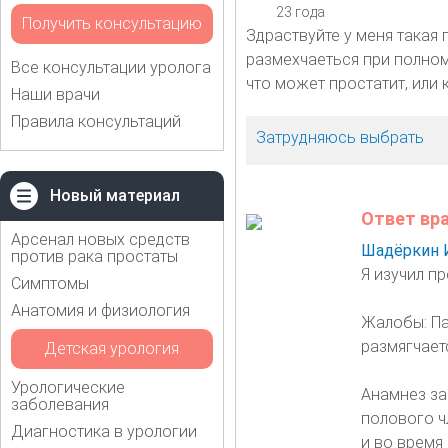
23 года
Получить консультацию
Здраствуйте у меня такая 
размехчаеться при полном
Все консультации уролога
что может простатит, или
Наши врачи
Правила консультаций
Затрудняюсь выбрать
Новый материал
Ответ вр
Арсенал новых средств
Шадёркин 
против рака простаты
Я изучил п
Симптомы
Анатомия и физиология
Жалобы: Па
размягчает
Детская урология
Урологические
Анамнез за
заболевания
полового ч
Диагностика в урологии
и во время