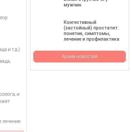
мужчин
лор
Конгестивный
(застойный) простатит:
понятие, симптомы,
лечение и профилактика
а и т.д.)
Архив новостей
лища,
ролога, и
может
е лечение.