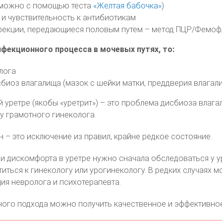
(можно с помощью теста
«Желтая бабочка»
)
 и чувствительность к антибиотикам
фекции, передающиеся половым путем – метод ПЦР/Фемоф
нфекционного процесса в мочевых путях, то:
олога
иоз влагалища (мазок с шейки матки, преддверия влагалищ
 уретре (якобы «уретрит») – это проблема дисбиоза влага
 у грамотного гинеколога.
н – это исключение из правил, крайне редкое состояние.
ли дискомфорта в уретре нужно сначала обследоваться у у
иться к гинекологу или урогинекологу. В редких случаях 
ия невролога и психотерапевта.
ного подхода можно получить качественное и эффективно