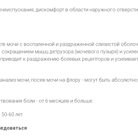
чеиспускания, дискомфорт в области наружного отверсти
кте мочи с воспаленной и раздраженной слизистой оболо
 с сокращением мышц детрузора (мочевого пузыря) и усил
о приводит к раздражению болевых рецепторов и усиливает
 анализ мочи, посев мочи на флору - могут быть абсолютно
вования боли - от 6 месяцев и больше.
 50-60 лет.
ледоваться