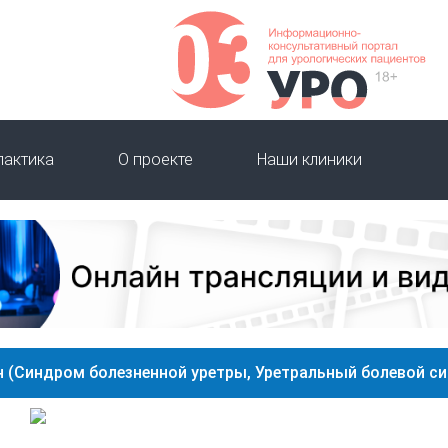
лактика
О проекте
Наши клиники
н (Синдром болезненной уретры, Уретральный болевой с