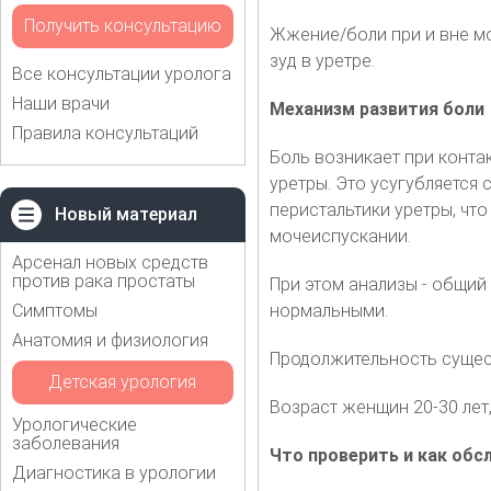
Получить консультацию
Жжение/боли при и вне мо
зуд в уретре.
Все консультации уролога
Наши врачи
Механизм развития боли
Правила консультаций
Боль возникает при конта
уретры. Это усугубляется
перистальтики уретры, чт
Новый материал
мочеиспускании.
Арсенал новых средств
против рака простаты
При этом анализы - общий
Симптомы
нормальными.
Анатомия и физиология
Продолжительность сущест
Детская урология
Возраст женщин 20-30 лет,
Урологические
заболевания
Что проверить и как обс
Диагностика в урологии