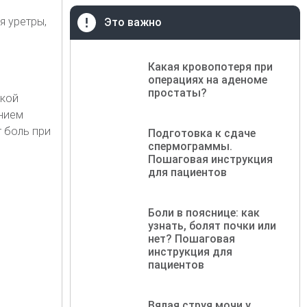
я уретры,
Это важно
Какая кровопотеря при
операциях на аденоме
простаты?
чкой
ением
 боль при
Подготовка к сдаче
спермограммы.
Пошаговая инструкция
для пациентов
Боли в пояснице: как
узнать, болят почки или
нет? Пошаговая
инструкция для
пациентов
Вялая струя мочи у