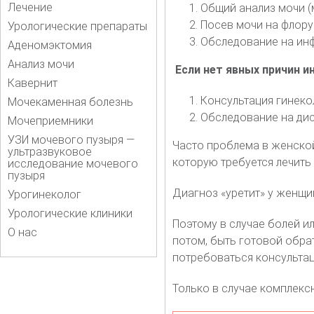
Лечение
Общий анализ мочи 
Посев мочи на флору
Урологические препараты
Обследование на ин
Аденомэктомия
Анализ мочи
Если нет явных причин и
Кавернит
Консультация гинек
Мочекаменная болезнь
Обследование на дисб
Мочеприемники
УЗИ мочевого пузыря —
Часто проблема в женской
ультразвуковое
которую требуется лечить
исследование мочевого
пузыря
Диагноз «уретит» у женщи
Урогинеколог
Урологические клиники
Поэтому в случае болей и
О нас
потом, быть готовой обрат
потребоваться консультац
Только в случае комплекс