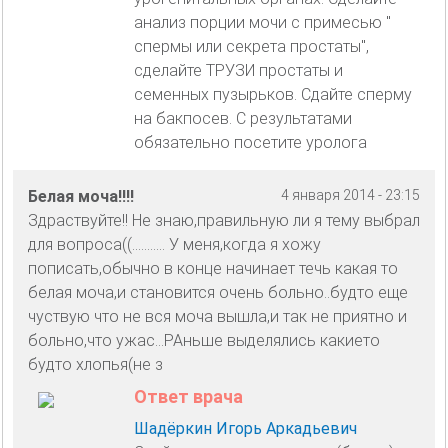
анализ порции мочи с примесью "
спермы или секрета простаты",
сделайте ТРУЗИ простаты и
семенных пузырьков. Сдайте сперму
на бакпосев. С результатами
обязательно посетите уролога
Белая моча!!!!
4 января 2014 - 23:15
Здраствуйте!! Не знаю,правильную ли я тему выбрал
для вопроса((........... У меня,когда я хожу
пописать,обычно в конце начинает течь какая то
белая моча,и становится очень больно..будто еще
чуствую что не вся моча вышла,и так не приятно и
больно,что ужас...РАньше выделялись какието
будто хлопья(не з
Ответ врача
Шадёркин Игорь Аркадьевич