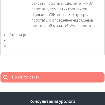
секрета простаты. Сделайте ТРУЗИ
простаты, семенных пузырьков.
Сделайте УЗИ мочевого пузыря,
простаты с определением объёма
остаточной мочи, объёма простаты.
Страница 1
Нумерация
страниц
Следующая
››
страница
Поиск по сайту
Консультация уролога