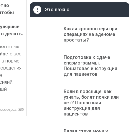
ютно
Это важно
 чтобы
гулярные
Какая кровопотеря при
то делать.
операциях на аденоме
простаты?
озможных
йдете все
Подготовка к сдаче
 в норме
спермограммы.
роведения
Пошаговая инструкция
для пациентов
я
силий,
ный
Боли в пояснице: как
узнать, болят почки или
нет? Пошаговая
инструкция для
осмотров: 305
пациентов
Вялая струя мочи у