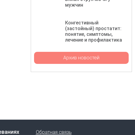
мужчин
Конгестивный
(застойный) простатит:
понятие, симптомы,
лечение и профилактика
Архив новостей
еваниях
Обратная связь