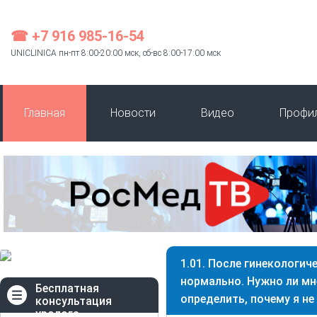
☎ +7 916 985-16-54
UNICLINICA пн-пт 8:00-20:00 мск, сб-вс 8:00-17:00 мск
Главная
Новости
Видео
Профи
1.01. После гинекологич
нормально. Нужно ли мн
Бесплатная
определить, почему я не
консультация
уролога