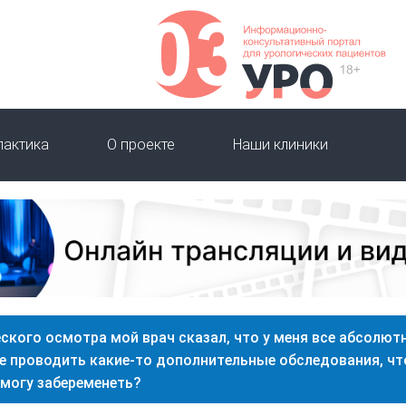
лактика
О проекте
Наши клиники
еского осмотра мой врач сказал, что у меня все абсолют
е проводить какие-то дополнительные обследования, ч
 могу забеременеть?