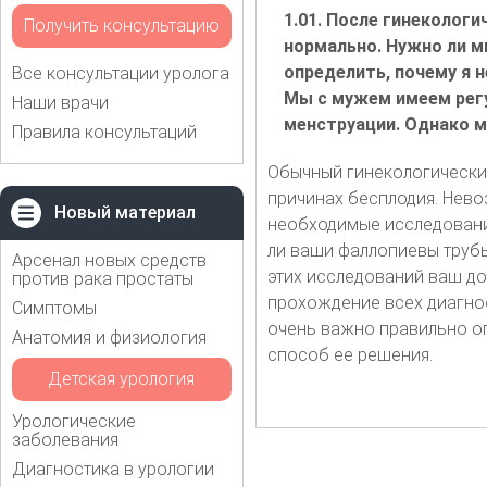
1.01. После гинекологи
Получить консультацию
нормально. Нужно ли м
определить, почему я 
Все консультации уролога
Мы с мужем имеем регу
Наши врачи
менструации. Однако мн
Правила консультаций
Обычный гинекологически
причинах бесплодия. Нево
Новый материал
необходимые исследования
ли ваши фаллопиевы трубы
Арсенал новых средств
этих исследований ваш до
против рака простаты
прохождение всех диагнос
Симптомы
очень важно правильно оп
Анатомия и физиология
способ ее решения.
Детская урология
Урологические
заболевания
Диагностика в урологии