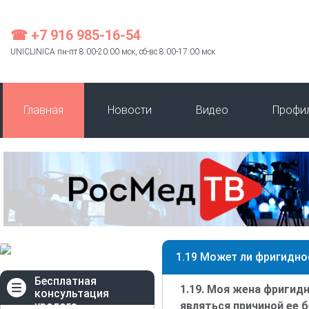
☎ +7 916 985-16-54
UNICLINICA пн-пт 8:00-20:00 мск, сб-вс 8:00-17:00 мск
Главная
Новости
Видео
Профи
1.19 Может ли фригидно
Бесплатная
1.19. Моя жена фригидн
консультация
уролога
являться причиной ее 