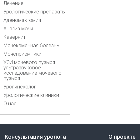
Лечение
Урологические препараты
Аденомэктомия
Анализ мочи
Кавернит
Мочекаменная болезнь
Мочеприемники
УЗИ мочевого пузыря —
ультразвуковое
исследование мочевого
пузыря
Урогинеколог
Урологические клиники
О нас
Консультация уролога
О проекте