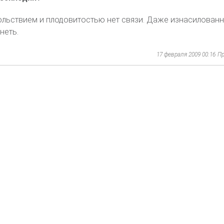
льствием и плодовитостью нет связи. Даже изнасилованн
неть.
17 февраля 2009 00:16
Пр