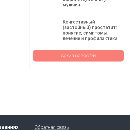
мужчин
Конгестивный
(застойный) простатит:
понятие, симптомы,
лечение и профилактика
Архив новостей
еваниях
Обратная связь