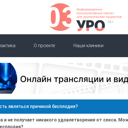
лактика
О проекте
Наши клиники
сть являться причиной бесплодия?
а и не получает никакого удовлетворения от секса. Мо
бесплодия?