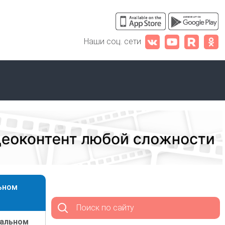
Наши соц. сети
льном
Поиск по сайту
уальном