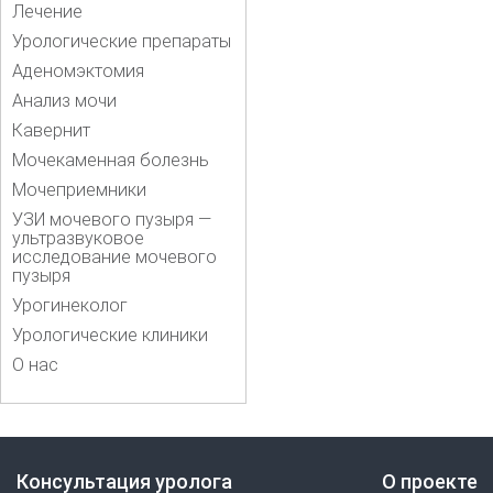
Лечение
Урологические препараты
Аденомэктомия
Анализ мочи
Кавернит
Мочекаменная болезнь
Мочеприемники
УЗИ мочевого пузыря —
ультразвуковое
исследование мочевого
пузыря
Урогинеколог
Урологические клиники
О нас
Консультация уролога
О проекте