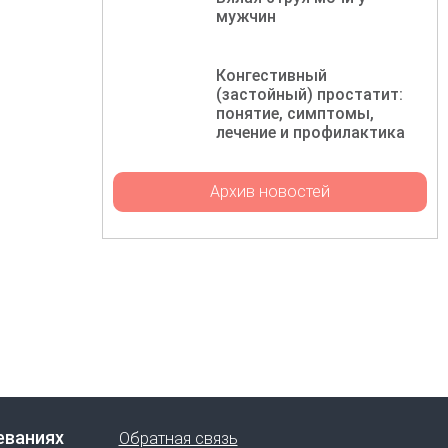
мужчин
Конгестивный
(застойный) простатит:
понятие, симптомы,
лечение и профилактика
Архив новостей
еваниях
Обратная связь