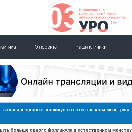
лактика
О проекте
Наши клиники
быть больше одного фолликула в естественном менструа
 быть больше одного фолликула в естественном менстр