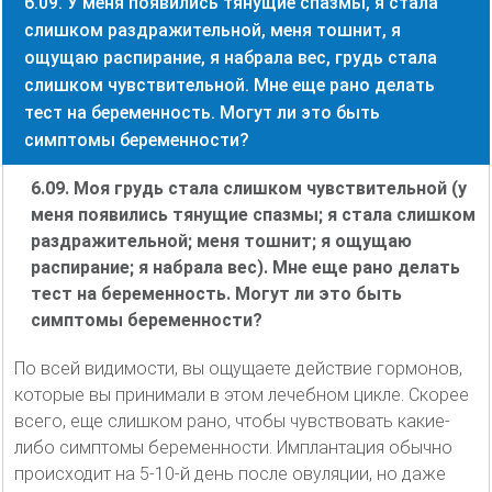
6.09. У меня появились тянущие спазмы, я стала
слишком раздражительной, меня тошнит, я
ощущаю распирание, я набрала вес, грудь стала
слишком чувствительной. Мне еще рано делать
тест на беременность. Могут ли это быть
симптомы беременности?
6.09. Моя грудь стала слишком чувствительной (у
меня появились тянущие спазмы; я стала слишком
раздражительной; меня тошнит; я ощущаю
распирание; я набрала вес). Мне еще рано делать
тест на беременность. Могут ли это быть
симптомы беременности?
По всей видимости, вы ощущаете действие гормонов,
которые вы принимали в этом лечебном цикле. Скорее
всего, еще слишком рано, чтобы чувствовать какие-
либо симптомы беременности. Имплантация обычно
происходит на 5-10-й день после овуляции, но даже