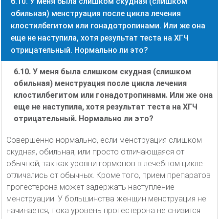
6.10. У меня была слишком скудная (слишком
обильная) менструация после цикла лечения
клостилбегитом или гонадотропинами. Или же она
еще не наступила, хотя результат теста на ХГЧ
отрицательный. Нормально ли это?
6.10. У меня была слишком скудная (слишком
обильная) менструация после цикла лечения
клостилбегитом или гонадотропинами. Или же она
еще не наступила, хотя результат теста на ХГЧ
отрицательный. Нормально ли это?
Совершенно нормально, если менструация слишком
скудная, обильная, или просто отличающаяся от
обычной, так как уровни гормонов в лечебном цикле
отличались от обычных. Кроме того, прием препаратов
прогестерона может задержать наступление
менструации. У большинства женщин менструация не
начинается, пока уровень прогестерона не снизится