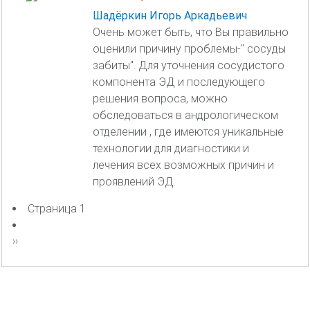
Шадёркин Игорь Аркадьевич
Очень может быть, что Вы правильно
оценили причину проблемы-" сосуды
забиты". Для уточнения сосудистого
компонента ЭД и последующего
решения вопроса, можно
обследоваться в андрологическом
отделении , где имеются уникальные
технологии для диагностики и
лечения всех возможных причин и
проявлений ЭД.
Страница 1
Нумерация
страниц
Следующая
››
страница