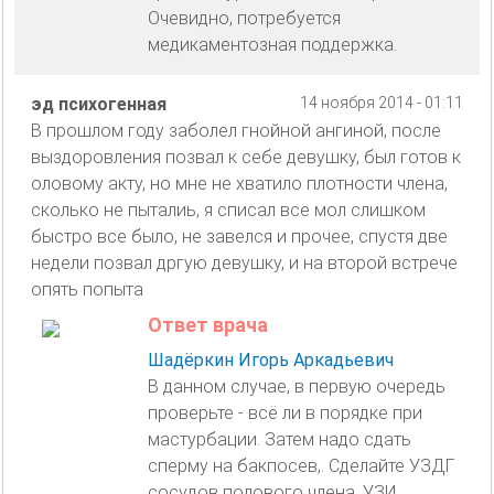
Очевидно, потребуется
медикаментозная поддержка.
эд психогенная
14 ноября 2014 - 01:11
В прошлом году заболел гнойной ангиной, после
выздоровления позвал к себе девушку, был готов к
оловому акту, но мне не хватило плотности члена,
сколько не пыталиь, я списал все мол слишком
быстро все было, не завелся и прочее, спустя две
недели позвал дргую девушку, и на второй встрече
опять попыта
Ответ врача
Шадёркин Игорь Аркадьевич
В данном случае, в первую очередь
проверьте - всё ли в порядке при
мастурбации. Затем надо сдать
сперму на бакпосев,. Сделайте УЗДГ
сосудов полового члена, УЗИ