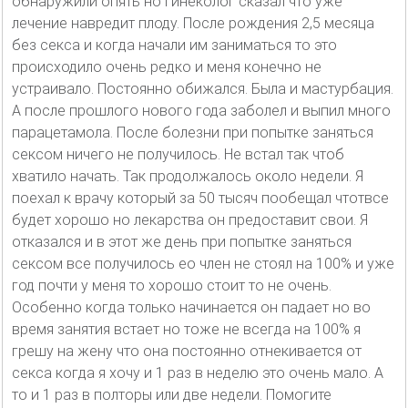
обнаружили опять но гинеколог сказал что уже
лечение навредит плоду. После рождения 2,5 месяца
без секса и когда начали им заниматься то это
происходило очень редко и меня конечно не
устраивало. Постоянно обижался. Была и мастурбация.
А после прошлого нового года заболел и выпил много
парацетамола. После болезни при попытке заняться
сексом ничего не получилось. Не встал так чтоб
хватило начать. Так продолжалось около недели. Я
поехал к врачу который за 50 тысяч пообещал чтотвсе
будет хорошо но лекарства он предоставит свои. Я
отказался и в этот же день при попытке заняться
сексом все получилось ео член не стоял на 100% и уже
год почти у меня то хорошо стоит то не очень.
Особенно когда только начинается он падает но во
время занятия встает но тоже не всегда на 100% я
грешу на жену что она постоянно отнекивается от
секса когда я хочу и 1 раз в неделю это очень мало. А
то и 1 раз в полторы или две недели. Помогите