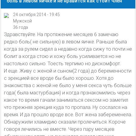
боль в левом яичке и не нравится как стоит член
24 октября 2014 - 19:45
Мужской
36 года
Здравствуйте. На протяжение месяцев 6 замечаю
редко боль( не сильную) в левом яичке. Раньше была
когда за рулем сидел а недавно когда сижу то почти не
болит а когда стою и хожу боль усиливается но не
настолько сильно. Тоесть терпимо но дискомфорт.
И еще. Живу с женой и сыном(2 года) до беременности
с эрекцией все вроде бы было хорошо. Хотя до
знакомства с женой не было у меня секса чуть больше
года( была мастурбация) и когда прзнакомились через
какое то время гачали заниматься сексом но заметил
что прежняя эрекция куда то пропала. Ну сослался на
время. И да прошло вроде все. Вот жена забеременела.
Обнаружили хламидию сказали пролечиться. Короче
говоря лечились не вместе. Через пару месяцев