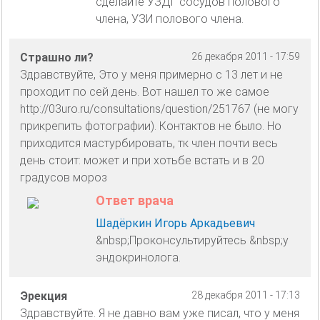
сделайте УЗДГ сосудов полового
члена, УЗИ полового члена.
Страшно ли?
26 декабря 2011 - 17:59
Здравствуйте, Это у меня примерно с 13 лет и не
проходит по сей день. Вот нашел то же самое
http://03uro.ru/consultations/question/251767 (не могу
прикрепить фотографии). Контактов не было. Но
приходится мастурбировать, тк член почти весь
день стоит: может и при хотьбе встать и в 20
градусов мороз
Ответ врача
Шадёркин Игорь Аркадьевич
&nbsp;Проконсультируйтесь &nbsp;у
эндокринолога.
Эрекция
28 декабря 2011 - 17:13
Здравствуйте. Я не давно вам уже писал, что у меня