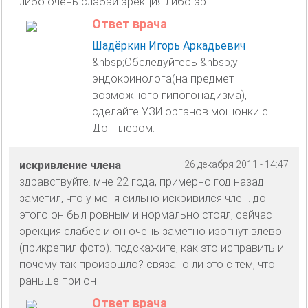
либо очень слабай эрекция либо эр
Ответ врача
Шадёркин Игорь Аркадьевич
&nbsp;Обследуйтесь &nbsp;у
эндокринолога(на предмет
возможного гипогонадизма),
сделайте УЗИ органов мошонки с
Допплером.
искривление члена
26 декабря 2011 - 14:47
здравствуйте. мне 22 года, примерно год назад
заметил, что у меня сильно искривился член. до
этого он был ровным и нормально стоял, сейчас
эрекция слабее и он очень заметно изогнут влево
(прикрепил фото). подскажите, как это исправить и
почему так произошло? связано ли это с тем, что
раньше при он
Ответ врача