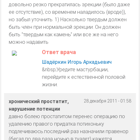
довольно резко прекратилась эрекции (было даже
ее отсутствие), со временем наладилось (вроде)),
но забыл уточнить. 1) Насколько твердым должен
быть член при нормальной эрекции. Он должен
быть "твердым как камень" или все же на него
можно надавить
Ответ врача
Шадёркин Игорь Аркадьевич
&nbsp;Уредите мастурбации,
перейдите к естественной половой
жизни.
хронический простатит,
28 декабря 2011 - 01:58
нарушение потенции
давно болею простатитом перенес операцию по
удалению правого придатка потихоньку
подлечиваюсь.последний раз назначили правенор
(бегал по два раза ночью в туалет) кажется