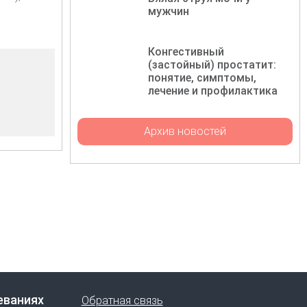
мужчин
Конгестивный
(застойный) простатит:
понятие, симптомы,
лечение и профилактика
Архив новостей
еваниях
Обратная связь