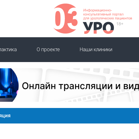
лактика
О проекте
Наши клиники
яция