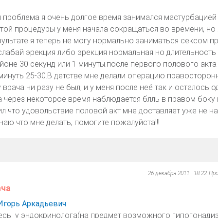
ая проблема я очень долгое время занимался мастурбацией
той процедуры у меня начала сокращаться во времени, но 
зультате я теперь не могу нормально заниматься сексом п
слабай эрекция либо эрекция нормальная но длительность
йоне 30 секунд или 1 минуты.после первого полового акта
 минуть 25-30.В детстве мне делали операцию правосторон
 врача ни разу не был, и у меня после неё так и осталось о
а через некоторое время наблюдается блль в правом боку 
ил что удовольствие половой акт мне доставляет уже не н
наю что мне делать, помогите пожалуйста!!!
26 декабря 2011 - 18:22
Пр
ача
Игорь Аркадьевич
сь у эндокринолога(на предмет возможного гипогонадиз