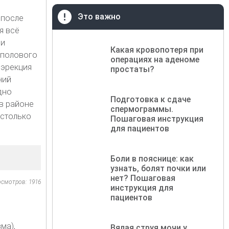
Это важно
 после
я всё
ри
Какая кровопотеря при
 полового
операциях на аденоме
 эрекция
простаты?
ний
дно
Подготовка к сдаче
в районе
спермограммы.
астолько
Пошаговая инструкция
для пациентов
Боли в пояснице: как
узнать, болят почки или
нет? Пошаговая
осмотров: 1916
инструкция для
пациентов
ма),
Вялая струя мочи у