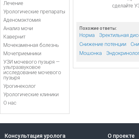
Лечение
сделайте У
Урологические препараты
Аденомэктомия
Анализ мочи
Похожие ответы:
Норма
Эректильная дис
Кавернит
Снижение потенции
Сни
Мочекаменная болезнь
Мошонка
Эндокриноло
Мочеприемники
УЗИ мочевого пузыря —
ультразвуковое
исследование мочевого
пузыря
Урогинеколог
Урологические клиники
О нас
Консультация уролога
О проекте