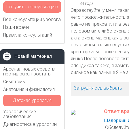
34 года
Получить консультацию
Здравствуйте, у меня так
чего продолжительность э
Все консультации уролога
равно не прекратил и в ре
Наши врачи
половом акте либо очень 
Правила консультаций
акта очень маленькая в ра
появляется только спустя
крепторхизм, после неё я у
Новый материал
яичко.После полового акт
апендикса так же, я замет
Арсенал новых средств
сильное как раньше.Я не з
против рака простаты
Симптомы
Затрудняюсь выбрать
Анатомия и физиология
Детская урология
Ответ вр
Урологические
заболевания
Шадёркин 
Диагностика в урологии
Обследуйте