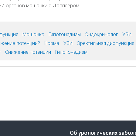
ЗИ органов мошонки с Допплером.
функция
Мошонка
Гипогонадизм
Эндокринолог
УЗИ
жение потенции?
Норма
УЗИ
Эректильная дисфункция
г
Снижение потенции
Гипогонадизм
Об урологических забол