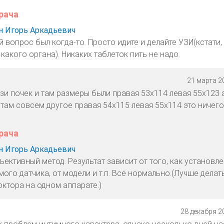
рача
 Игорь Аркадьевич
 вопрос был когда-то. Просто идите и делайте УЗИ(кстати,
 какого органа). Никаких таблеток пить не надо.
21 марта 20
зи почек и там размеры были правая 53х114 левая 55х123 
 там совсем другое правая 54х115 левая 55х114 это ничего
рача
 Игорь Аркадьевич
ъективный метод. Результат зависит от того, как установле
амого датчика, от модели и т.п. Всё нормально.(Лучше делат
октора на одном аппарате.)
28 декабря 20