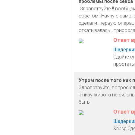
проблемы после секса
Здравствуйте !! вообще
советом !!Начну с самог
сделали первую операци
откатывалась , приросла 
Ответ в
Шадёркин
Сдайте с
простаты
Утром после того как 
Здравствуйте, вопрос с
к низу живота не сильны
быть
Ответ в
Шадёркин
&nbsp;Сд