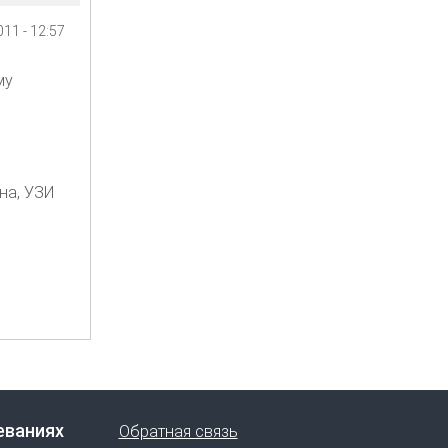
11 - 12:57
му
на, УЗИ
еваниях
Обратная связь