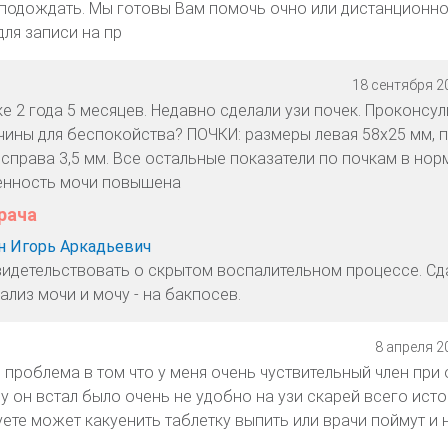
подождать. Мы готовы Вам помочь очно или дистанционно
для записи на пр
18 сентября 20
е 2 года 5 месяцев. Недавно сделали узи почек. Проконсул
ичины для беспокойства? ПОЧКИ: размеры левая 58х25 мм, 
 справа 3,5 мм. Все остальные показатели по почкам в нор
енность мочи повышена
рача
 Игорь Аркадьевич
идетельствовать о скрытом воспалительном процессе. Сд
лиз мочи и мочу - на бакпосев.
8 апреля 20
 проблема в том что у меня очень чуствительный член при
зу он встал было очень не удобно на узи скарей всего ист
ете может какуенить таблетку выпить или врачи поймут и 