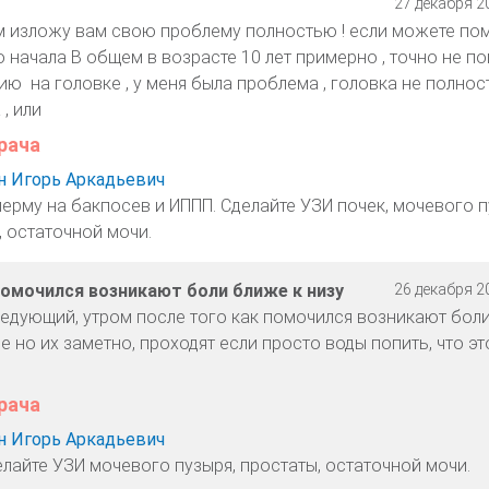
27 декабря 20
м изложу вам свою проблему полностью ! если можете по
о начала В общем в возрасте 10 лет примерно , точно не по
ю на головке , у меня была проблема , головка не полнос
, или
рача
 Игорь Аркадьевич
перму на бакпосев и ИППП. Сделайте УЗИ почек, мочевого п
, остаточной мочи.
помочился возникают боли ближе к низу
26 декабря 20
ледующий, утром после того как помочился возникают бол
е но их заметно, проходят если просто воды попить, что э
рача
 Игорь Аркадьевич
елайте УЗИ мочевого пузыря, простаты, остаточной мочи.