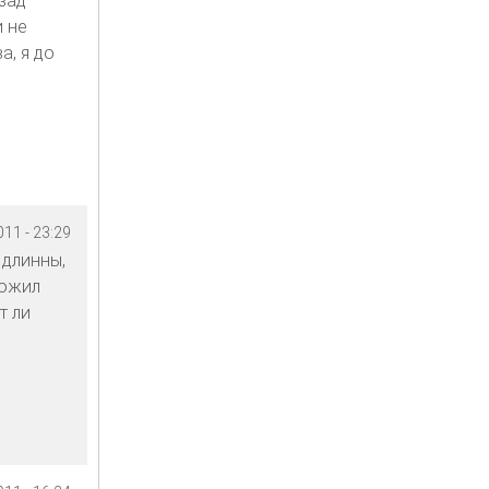
зад
 не
а, я до
11 - 23:29
 длинны,
ложил
т ли