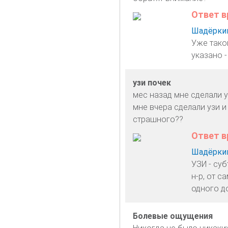
Ответ в
Шадёркин
Уже такой
указано -
узи почек
мес назад мне сделали у
мне вчера сделали узи и
страшного??
Ответ в
Шадёркин
УЗИ - суб
н-р, от с
одного д
Болевые ощущения