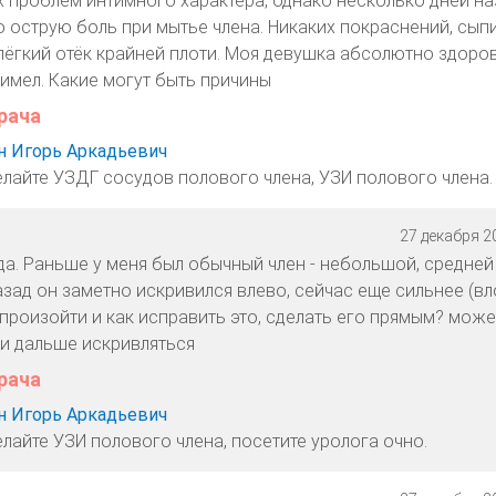
х проблем интимного характера, однако несколько дней на
 острую боль при мытье члена. Никаких покраснений, сыпи
лёгкий отёк крайней плоти. Моя девушка абсолютно здоров
 имел. Какие могут быть причины
рача
 Игорь Аркадьевич
елайте УЗДГ сосудов полового члена, УЗИ полового члена.
27 декабря 20
да. Раньше у меня был обычный член - небольшой, средней
азад он заметно искривился влево, сейчас еще сильнее (в
произойти и как исправить это, сделать его прямым? може
 и дальше искривляться
рача
 Игорь Аркадьевич
лайте УЗИ полового члена, посетите уролога очно.