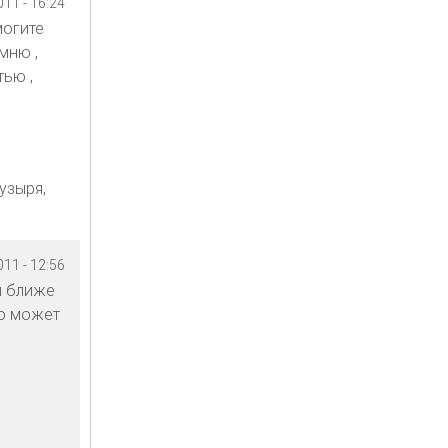
11 - 16:24
могите
мню ,
тью ,
узыря,
11 - 12:56
и ближе
то может