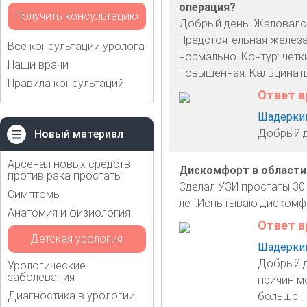
операция?
Получить консультацию
Добрый день. Жаловался
Предстоятельная железа 
Все консультации уролога
нормально. Контур: четк
Наши врачи
повышенная. Кальцинаты:
Правила консультаций
Ответ в
Шадеркин
Добрый д
Новый материал
Арсенал новых средств
Дискомфорт в области
против рака простаты
Сделал УЗИ простаты 30
Симптомы
лет.Испытываю дискомфо
Анатомия и физиология
Ответ в
Детская урология
Шадеркин
Добрый д
Урологические
заболевания
причин мо
Диагностика в урологии
больше н