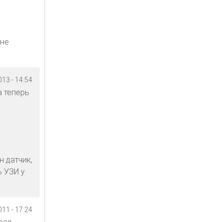
 не
13 - 14:54
а теперь
н датчик,
ь УЗИ у
11 - 17:24