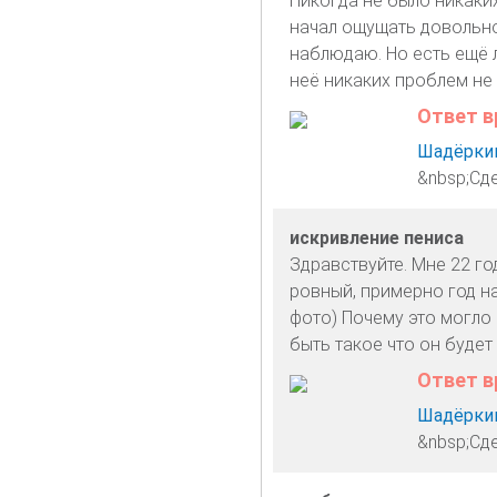
Никогда не было никаки
начал ощущать довольно
наблюдаю. Но есть ещё 
неё никаких проблем не
Ответ в
Шадёркин
&nbsp;Сд
искривление пениса
Здравствуйте. Мне 22 го
ровный, примерно год н
фото) Почему это могло 
быть такое что он будет
Ответ в
Шадёркин
&nbsp;Сде