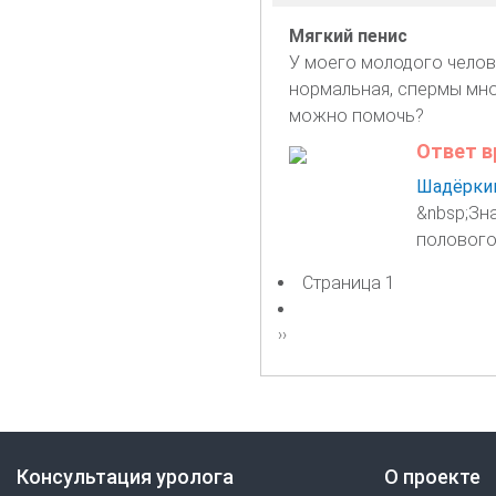
Мягкий пенис
У моего молодого челов
нормальная, спермы мно
можно помочь?
Ответ в
Шадёркин
&nbsp;Зн
полового
Страница 1
Нумерация
страниц
Следующая
››
страница
Консультация уролога
О проекте