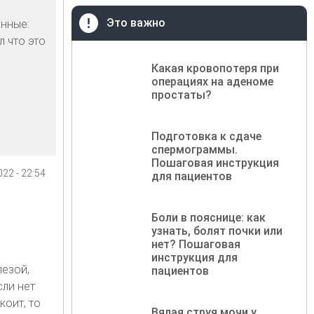
Это важно
анные:
 что это
Какая кровопотеря при
операциях на аденоме
простаты?
Подготовка к сдаче
спермограммы.
Пошаговая инструкция
22 - 22:54
для пациентов
Боли в пояснице: как
узнать, болят почки или
нет? Пошаговая
инструкция для
лезой,
пациентов
сли нет
оит, то
Вялая струя мочи у