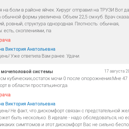
 на боли в районе яйчек. Хирург отправил на ТРУЗИ Вот д
обычной формы увеличена. Объем 22,5 см.куб. Врач сказал
ий, ровный, структура однородная. Плотность: обычная,
 есть, скоплениями, па
рача
а Виктория Анатольевна
ень! Уже ответила Вам ранее. Удачи.
 мочеполовой системы
17 августа 20
 см кубических,остаток мочи 0 после опорожнения.Мне 47
рт в области простаты,иногда.
рача
а Виктория Анатольевна
ень! Не факт, что дискомфорт связан с предстательной же
жет быть несколько. В идеале - надо обследоваться, но е
икаких симптомов и этот дискомфорт Вас не сильно беспок