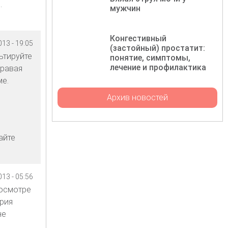
.
мужчин
Конгестивный
13 - 19:05
(застойный) простатит:
ьтируйте
понятие, симптомы,
лечение и профилактика
правая
ме.
Архив новостей
айте
13 - 05:56
 осмотре
ория
не