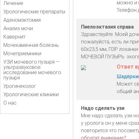
можно и 
Лечение
Телефон 
Урологические препараты
Аденомэктомия
Пиелоэктазия справа
Анализ мочи
Здравствуйте. Моей дочк
Кавернит
пожалуйста, есть ли пр
Мочекаменная болезнь
60х23,5 мм, ПЗР лоханки
Мочеприемники
МОЧЕВОЙ ПУЗЫРЬ: эхог
УЗИ мочевого пузыря —
Ответ в
ультразвуковое
исследование мочевого
Шадёркин
пузыря
Может св
Урогинеколог
общий ана
Урологические клиники
О нас
Надо сделать узи
Мне надо сделать узи но
у уролога он у меня сра
повторится что посовету
обратят внимание?