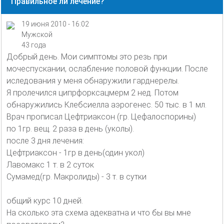
Правильное ли лечение?
19 июня 2010 - 16:02
Мужской
43 года
Добрый день. Мои симптомы это резь при
мочеспускании, ослабление половой функции. После
иследования у меня обнаружили гарднерелы.
Я пролечился ципрфорксацмерм 2 нед. Потом
обнаружились Клебсиелла аэрогенес. 50 тыс. в 1 мл.
Врач прописал Цефтриаксон (гр. Цефалоспорины)
по 1гр. вещ. 2 раза в день (уколы).
после 3 дня лечения:
Цефтриаксон - 1гр в день(один укол)
Лавомакс 1 т. в 2 суток
Сумамед(гр. Макролиды) - 3 т. в сутки
общий курс 10 дней.
На сколько эта схема адекватна и что бы вы мне