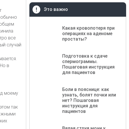
Это важно
т
и обычно
 вобщем
Какая кровопотеря при
жинила
операциях на аденоме
тро все
простаты?
ный случай
Подготовка к сдаче
вается.
спермограммы.
Но в
Пошаговая инструкция
для пациентов
Боли в пояснице: как
ред моему
узнать, болят почки или
нет? Пошаговая
инструкция для
этом так
пациентов
можными
ких
Вялая струя мочи у