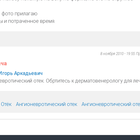
? фото прилагаю
ы и потраченное время.
8 ноября 2010 - 19:55
Пр
ача
Игорь Аркадьевич
евротический отек. Обртитесь к дерматовенерологу для ле
Отёк
Ангионевротический отек
Ангионевротический от