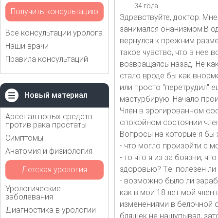
34 года
Получить консультацию
Здравствуйте, доктор. Мне
занимался онанизмом.В од
Все консультации уролога
вернулся к прежним размер
Наши врачи
такое чувство, что в нее 
Правила консультаций
возвращаясь назад. Не как
стало вроде бы как внорме
или просто "перетрудил" ещ
Новый материал
мастурбирую. Начало прои
Член в эрогированном сост
Арсенал новых средств
спокойном состоянии член
против рака простаты
Вопросы на которые я бы х
Симптомы
- что могло произойти с 
Анатомия и физиология
- то что я из за боязни, ч
здоровью? Т.е. полезен ли
Детская урология
- возможно было ли зарабо
Урологические
как в мои 18 лет мой чле
заболевания
изменениями в белочной о
Диагностика в урологии
бляшек не нащупывал, зат