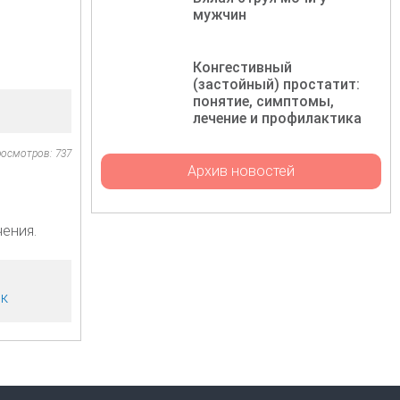
мужчин
Конгестивный
(застойный) простатит:
понятие, симптомы,
лечение и профилактика
осмотров: 737
Архив новостей
чения.
ек