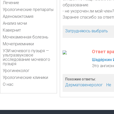
Лечение
образование.
Урологические препараты
- не укорочен ли мой член
Аденомэктомия
Заранее спасибо за ответ
Анализ мочи
Кавернит
Затрудняюсь выбрать
Мочекаменная болезнь
Мочеприемники
УЗИ мочевого пузыря —
Ответ вр
ультразвуковое
исследование мочевого
Шадёркин 
пузыря
Это ангион
Урогинеколог
Урологические клиники
Похожие ответы:
О нас
Дерматовенеролог
Не