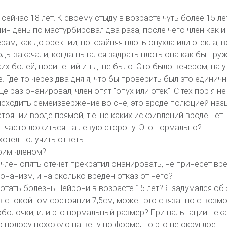
 сейчас 18 лет. К своему стыду в возрасте чуть более 15 ле
ин день по мастурбировал два раза, после чего член как 
ам, как до эрекции, но крайняя плоть опухла или отекла,
воды закачали, когда пытался задрать плоть она как бы пру
их болей, посинений и т.д. не было. Это было вечером, на у
. Где-то через два дня я, что бы проверить был это единич
е раз онанировал, член опят "опух или отек". С тех пор я не
сходить семеизвержение во сне, это вроде полюцией назы
оянии вроде прямой, т.е. не каких искривлений вроде нет. 
 часто ложиться на левую сторону. Это нормально?
отел получить ответы:
моим членом?
то член опять отечет прекратил онанировать, не принесет в
 онанизм, и на сколько вреден отказ от него?
тать болезнь Пейрони в возрасте 15 лет? Я задумался об 
н в спокойном состоянии 7,5см, может это связанно с воз
болочки, или это нормальный размер? При пальпации нека
о полосу похожую на вену по форме, но это не округлое