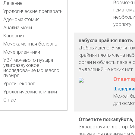
Возможно
Лечение
гематома
Урологические препараты
необходи
Аденомэктомия
урологу.
Анализ мочи
Кавернит
набухла крайняя плоть
Мочекаменная болезнь
Добрый день! У меня так
Мочеприемники
крайняя плоть члена наб
УЗИ мочевого пузыря —
орган и область паха в 
ультразвуковое
выделений не каких нет
исследование мочевого
пузыря
Ответ в
Урогинеколог
Шадёркин
Урологические клиники
Может бы
О нас
для осмо
Ответьте пожалуйста, 
Здравствуйте, доктор. Мн
занимался онанизмом.В о