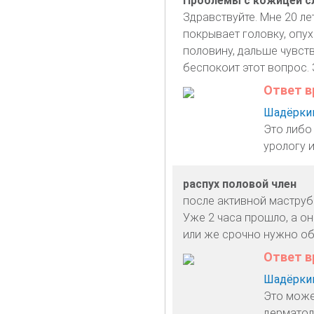
Проблемы с кожицей сл
Здравствуйте. Мне 20 ле
покрывает головку, опух
половину, дальше чувств
беспокоит этот вопрос.
Ответ в
Шадёркин
Это либо
урологу 
распух половой член
после активной маструба
Уже 2 часа прошло, а он
или же срочно нужно об
Ответ в
Шадёркин
Это може
дерматол