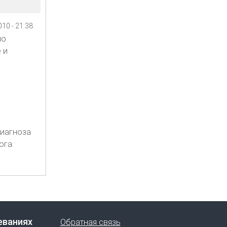
10 - 21:38
но
 и
диагноза
ога.
еваниях
Обратная связь