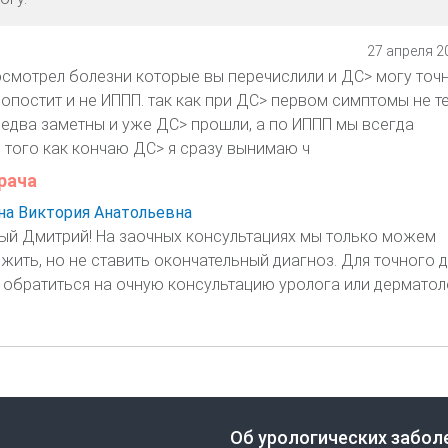
27 апреля 20
посмотрел болезни которые вы перечислили и ДС> могу точ
нопостит и не ИППП. так как при ДС> первом симптомы не те
едва заметны и уже ДС> прошли, а по ИППП мы всегда
 того как кончаю ДС> я сразу вынимаю ч
рача
а Виктория Анатольевна
й Дмитрий! На заочных консультациях мы только можем
жить, но не ставить окончательный диагноз. Для точного 
 обратиться на очную консультацию уролога или дерматол
Об урологических забол