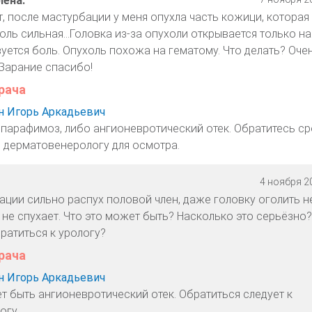
ена.
т, после мастурбации у меня опухла часть кожици, которая
оль сильная...Головка из-за опухоли открывается только на
уется боль. Опухоль похожа на гематому. Что делать? Оче
 Зарание спасибо!
рача
 Игорь Аркадьевич
 парафимоз, либо ангионевротический отек. Обратитесь ср
и дерматовенерологу для осмотра.
4 ноября 20
ции сильно распух половой член, даже головку оголить не
 не спухает. Что это может быть? Насколько это серьёзно
ратиться к урологу?
рача
 Игорь Аркадьевич
т быть ангионевротический отек. Обратиться следует к
огу.