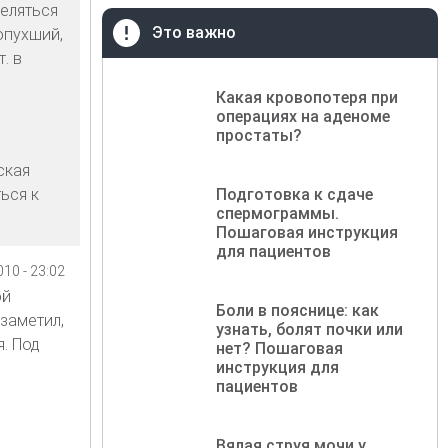
деляться
Это важно
опухший,
. в
Какая кровопотеря при
операциях на аденоме
простаты?
ская
ься к
Подготовка к сдаче
спермограммы.
Пошаговая инструкция
для пациентов
10 - 23:02
ой
Боли в пояснице: как
заметил,
узнать, болят почки или
. Под
нет? Пошаговая
инструкция для
пациентов
Вялая струя мочи у