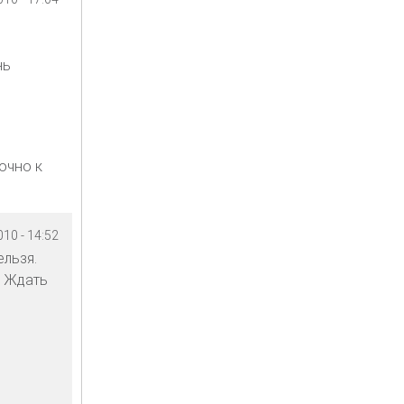
нь
очно к
10 - 14:52
льзя.
? Ждать