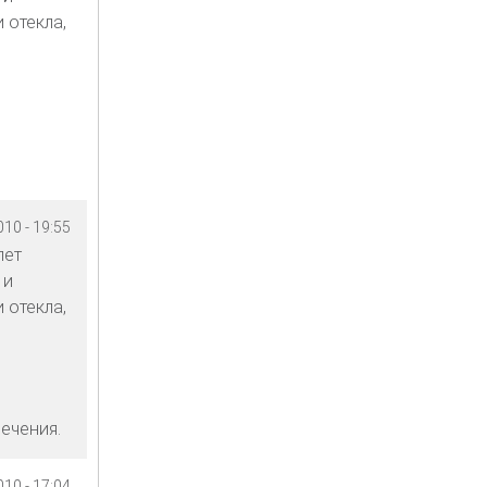
 отекла,
10 - 19:55
лет
 и
 отекла,
ечения.
10 - 17:04