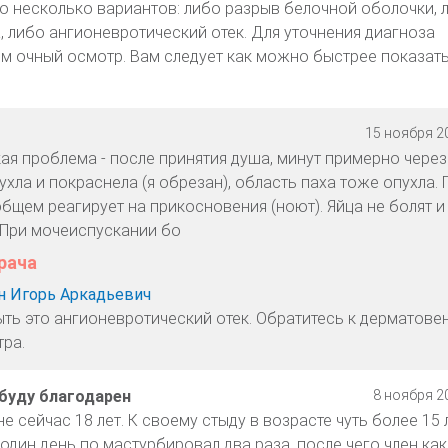
 несколько вариантов: либо разрыв белочной оболочки, 
, либо ангионевротический отек. Для уточнения диагноза
м очный осмотр. Вам следует как можно быстрее показат
15 ноября 20
ая проблема - после принятия душа, минут примерно через
ухла и покраснела (я обрезан), область паха тоже опухла.
общем реагирует на прикосновения (ноют). Яйца не болят и
. При мочеиспускании бо
рача
 Игорь Аркадьевич
ть это ангионевротический отек. Обратитесь к дерматове
тра.
буду благодарен
8 ноября 20
е сейчас 18 лет. К своему стыду в возрасте чуть более 15 
дин день по мастурбировал два раза, после чего член как