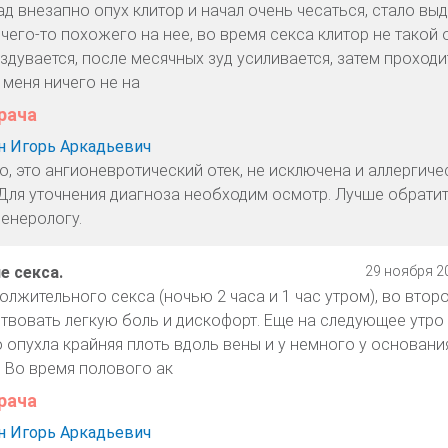
д внезапно опух клитор и начал очень чесаться, стало вы
чего-то похожего на нее, во время секса клитор не такой 
дувается, после месячных зуд усиливается, затем проходит
 меня ничего не на
рача
 Игорь Аркадьевич
, это ангионевротический отек, не исключена и аллергиче
 Для уточнения диагноза необходим осмотр. Лучше обратит
енерологу.
е секса.
29 ноября 20
олжительного секса (ночью 2 часа и 1 час утром), во втор
твовать легкую боль и дискофорт. Еще на следующее утро 
о опухла крайняя плоть вдоль вены и у немного у основания
. Во время полового ак
рача
 Игорь Аркадьевич