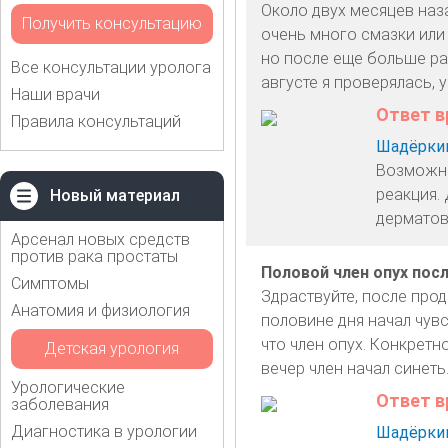
Около двух месяцев наза
Получить консультацию
очень много смазки или 
но после еще больше раз
Все консультации уролога
августе я проверялась, у
Наши врачи
Ответ в
Правила консультаций
Шадёркин
Возможно
реакция.
Новый материал
дерматов
Арсенал новых средств
против рака простаты
Половой член опух посл
Симптомы
Здраствуйте, после прод
Анатомия и физиология
половине дня начал чувс
что член опух. Конкретн
Детская урология
вечер член начал синеть
Урологические
Ответ в
заболевания
Диагностика в урологии
Шадёркин