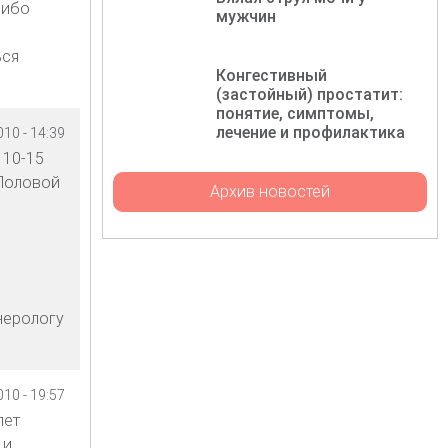
либо
мужчин
ься
Конгестивный
(застойный) простатит:
понятие, симптомы,
лечение и профилактика
10 - 14:39
 10-15
 Половой
Архив новостей
нерологу
10 - 19:57
лет
 и