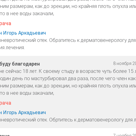
им размерам, как до эрекции, но крайняя плоть опухла или
то в нее воды закачали,
рача
 Игорь Аркадьевич
оневротический отек. Обратитесь к дерматовенерологу для
ия лечения.
буду благодарен
8 ноября 20
е сейчас 18 лет. К своему стыду в возрасте чуть более 15 
дин день по мастурбировал два раза, после чего член как
им размерам, как до эрекции, но крайняя плоть опухла или
то в нее воды закачали,
рача
 Игорь Аркадьевич
оневротический отек. Обртитесь к дерматовенерологу для л
7 ноября 20