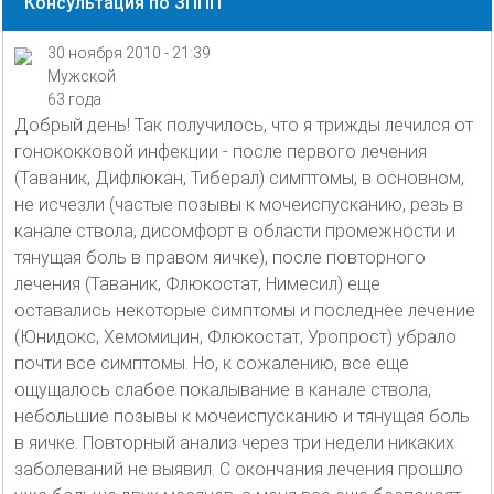
Консультация по ЗППП
30 ноября 2010 - 21:39
Мужской
63 года
Добрый день! Так получилось, что я трижды лечился от
гонококковой инфекции - после первого лечения
(Таваник, Дифлюкан, Тиберал) симптомы, в основном,
не исчезли (частые позывы к мочеиспусканию, резь в
канале ствола, дисомфорт в области промежности и
тянущая боль в правом яичке), после повторного
лечения (Таваник, Флюкостат, Нимесил) еще
оставались некоторые симптомы и последнее лечение
(Юнидокс, Хемомицин, Флюкостат, Уропрост) убрало
почти все симптомы. Но, к сожалению, все еще
ощущалось слабое покалывание в канале ствола,
небольшие позывы к мочеиспусканию и тянущая боль
в яичке. Повторный анализ через три недели никаких
заболеваний не выявил. С окончания лечения прошло