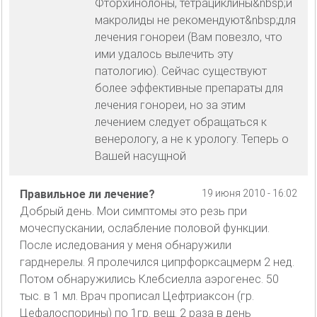
Фторхинолоны, тетрациклины&nbsp;и
макролиды не рекомендуют&nbsp;для
лечения гонореи (Вам повезло, что
ими удалось вылечить эту
патологию). Сейчас существуют
более эффективные препараты для
лечения гонореи, но за этим
лечением следует обращаться к
венерологу, а не к урологу. Теперь о
Вашей насущной
Правильное ли лечение?
19 июня 2010 - 16:02
Добрый день. Мои симптомы это резь при
мочеспускании, ослабление половой функции.
После иследования у меня обнаружили
гарднерелы. Я пролечился ципрфорксацмерм 2 нед.
Потом обнаружились Клебсиелла аэрогенес. 50
тыс. в 1 мл. Врач прописал Цефтриаксон (гр.
Цефалоспорины) по 1гр. вещ. 2 раза в день