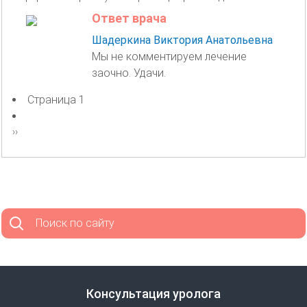
Ответ врача
Шадеркина Виктория Анатольевна
Мы не комментируем лечение
заочно. Удачи.
Страница 1
Нумерация
страниц
Следующая
››
страница
Поиск по сайту
Консультация уролога