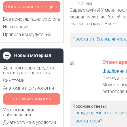
43 года
Получить консультацию
Здравствуйте! У меня пос
мочеиспускание. болей не
Все консультации уролога
вызвано и как лечить?
Наши врачи
Правила консультаций
Простатит, боли в яичка
Новый материал
Ответ вр
Арсенал новых средств
Шадёркин 
против рака простаты
Очевидно, 
Симптомы
Можете пор
Анатомия и физиология
ретроградн
Детская урология
Похожие ответы:
Урологические
Преждевременная эякул
заболевания
Простаторея?
Диагностика в урологии