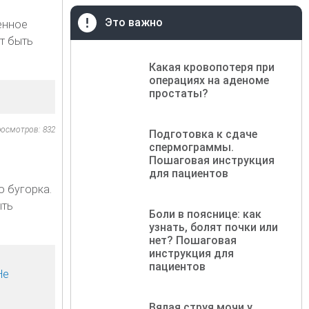
Это важно
енное
т быть
Какая кровопотеря при
операциях на аденоме
простаты?
осмотров: 832
Подготовка к сдаче
спермограммы.
Пошаговая инструкция
для пациентов
о бугорка.
ыть
Боли в пояснице: как
узнать, болят почки или
нет? Пошаговая
инструкция для
пациентов
Не
Вялая струя мочи у