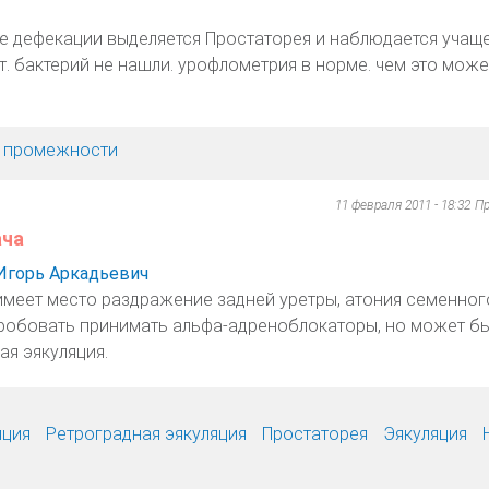
ле дефекации выделяется Простаторея и наблюдается учащ
т. бактерий не нашли. урофлометрия в норме. чем это може
х, промежности
11 февраля 2011 - 18:32
Пр
ача
Игорь Аркадьевич
имеет место раздражение задней уретры, атония семенног
обовать принимать альфа-адреноблокаторы, но может б
ая эякуляция.
яция
Ретроградная эякуляция
Простаторея
Эякуляция