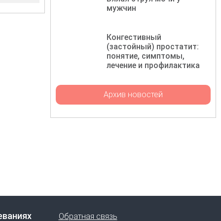
мужчин
Конгестивный
(застойный) простатит:
понятие, симптомы,
лечение и профилактика
Архив новостей
еваниях
Обратная связь